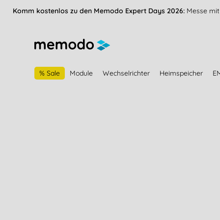
vigation springen
Zur Navigation der B2B-Plattform springen
Komm kostenlos zu den Memodo Expert Days 2026:
Messe mit 
% Sale
Module
Wechselrichter
Heimspeicher
E