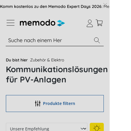
vigation der B2B-Plattform springen
Komm kostenlos zu den Memodo Expert Days 2026:
Messe mit über
% Sale
Module
Wechselrichter
Du bist hier
Zubehör & Elektro
Kommunikationslösungen
für PV-Anlagen
Produkte filtern