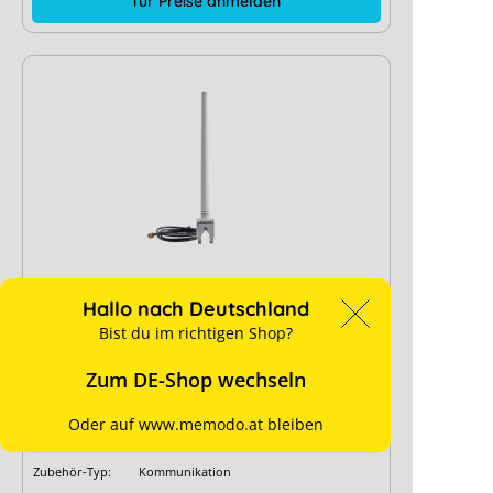
für Preise anmelden
Hallo nach Deutschland
SolarEdge Antenne WiFi/ZigBee SE-
Bist du im richtigen Shop?
ANT-ZBWIFI-KIT
Zum DE-Shop wechseln
Hersteller-Typ:
SE-ANT-ZBWIFI-KIT
+ mehr anzeigen
Oder auf www.memodo.at bleiben
Art. Nr.:
3981
Zubehör-Typ:
Kommunikation