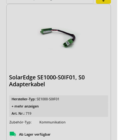
Expertenwissen
Energiemanagement
Energiemanagementsysteme
SolarEdge SE1000-S0IF01, S0
Adapterkabel
Hersteller-Typ:
SE1000-S0IF01
+ mehr anzeigen
Art. Nr.:
719
Zubehör-Typ:
Kommunikation
Ab Lager verfügbar