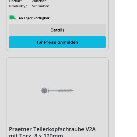
Dachart:
Zubehör
Produkttyp:
Schrauben
Ab Lager verfügbar
Details
für Preise anmelden
Praetner Tellerkopfschraube V2A
mit Torx, 8 x 120mm