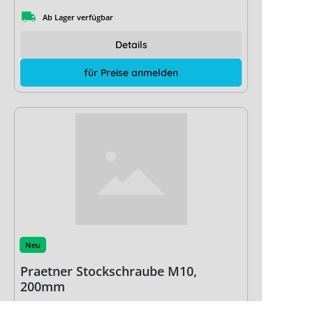
Ab Lager verfügbar
Details
für Preise anmelden
Neu
Praetner Stockschraube M10,
200mm