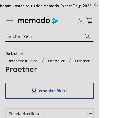
vigation der B2B-Plattform springen
Komm kostenlos zu den Memodo Expert Days 2026:
Messe mit über
% Sale
Module
Wechselrichter
Du bist hier
Unterkonstruktion
Hersteller
Praetner
Praetner
Produkte filtern