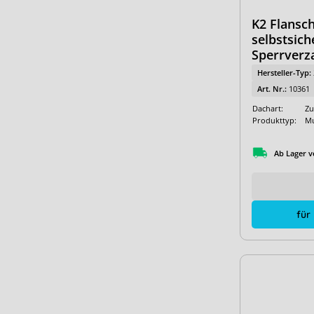
K2 Flansc
selbstsich
Sperrver
Hersteller-Typ:
Art. Nr.:
10361
Dachart:
Zu
Produkttyp:
Mu
Ab Lager v
für