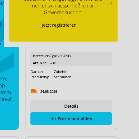
 Nähe
Alumero Freifläche AC G
richtet sich ausschließlich an
Alumero-Schrägdach
Gewerbekunden.
K2-Flachdach
Neu
Jetzt registrieren
K2-Schrägdach
K2-Trapezdach-Sandwich-Wellfaserzement
K2 RDS-CA Distanzschraube 10
x 270 mm
K2 Checkliste PV-Fassade
Schletter-Festaufständerung
Schletter-Schrägdach-Aufständerung
Hersteller-Typ:
2004743
Schletter-Flachdach FixGridPro
Art. Nr.:
15718
Schletter-Schrägdach
Dachart:
Zubehör
Produkttyp:
Schrauben
rn,
op-
 Komm
24.08.2026
ahres!
Details
für Preise anmelden