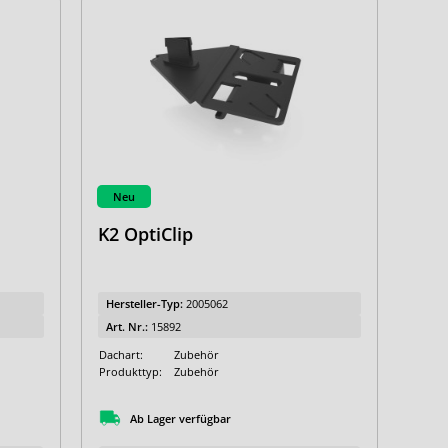
Neu
e
K2 OptiClip
Hersteller-Typ:
2005062
Art. Nr.:
15892
Dachart:
Zubehör
Produkttyp:
Zubehör
Ab Lager verfügbar