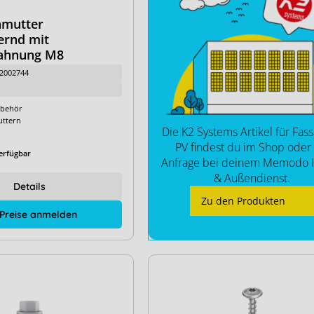
hmutter
ernd mit
zahnung M8
2002744
behör
ttern
Die K2 Systems Artikel für Fas
PV findest du im Shop oder 
erfügbar
Anfrage bei deinem Memodo 
& Außendienst.
Details
Zu den Produkten
 Preise anmelden