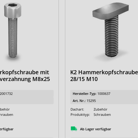
erkopfschraube mit
K2 Hammerkopfschraub
fverzahnung M8x25
28/15 M10
2001732
Hersteller-Typ:
1000637
Art. Nr.:
15295
behör
Dachart:
Zubehör
hrauben
Produkttyp:
Schrauben
erfügbar
Ab Lager verfügbar