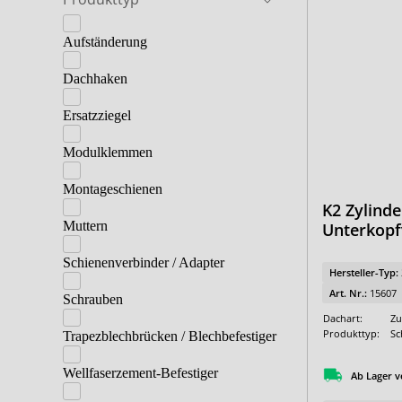
Aufständerung
Dachhaken
Ersatzziegel
Modulklemmen
Montageschienen
K2 Zylind
Muttern
Unterkop
Schienenverbinder / Adapter
Hersteller-Typ:
Art. Nr.:
15607
Schrauben
Dachart:
Zu
Produkttyp:
Sc
Trapezblechbrücken / Blechbefestiger
Wellfaserzement-Befestiger
Ab Lager v