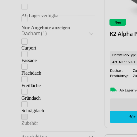
K2 Systems
Ab Lager verfügbar
Lehmann
Neu
Marzari
Nur Angebote anzeigen
Dachart
(1)
K2 Alpha P
Praetner
Carport
Schletter
Hersteller-Typ:
Fassade
Art. Nr.:
15891
Dachart:
Zu
Flachdach
Produkttyp:
Zu
Freifläche
Ab Lager v
Gründach
Schrägdach
für
Zubehör
Produkttyp