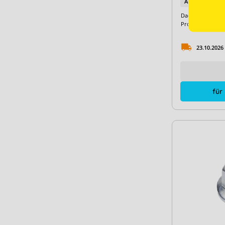
Art. Nr.:
15608
Dachart:
Zu
Produkttyp:
Sc
23.10.2026
für