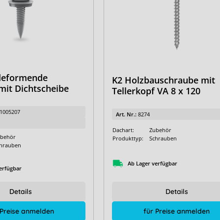
deformende
K2 Holzbauschraube mit
mit Dichtscheibe
Tellerkopf VA 8 x 120
1005207
Art. Nr.:
8274
Dachart:
Zubehör
behör
Produkttyp:
Schrauben
hrauben
Ab Lager verfügbar
erfügbar
Details
Details
für Preise anmelden
 Preise anmelden