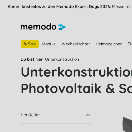
vigation springen
Zur Navigation der B2B-Plattform springen
Komm kostenlos zu den Memodo Expert Days 2026:
Messe mit 
% Sale
Module
Wechselrichter
Heimspeicher
E
Du bist hier
Unterkonstruktion
Unterkonstruktio
Photovoltaik & S
Hersteller
Alumero