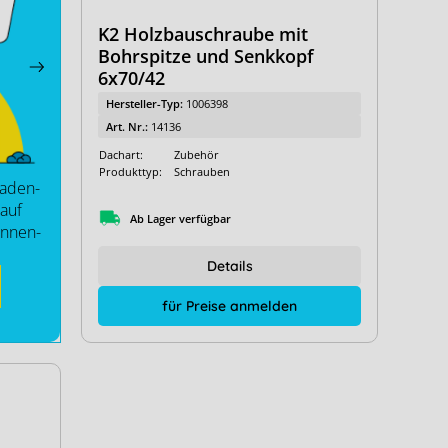
K2 Holzbauschraube mit
Bohrspitze und Senkkopf
6x70/42
Hersteller-Typ:
1006398
Art. Nr.:
14136
Dachart:
Zubehör
Produkttyp:
Schrauben
saden-
auf
Ab Lager verfügbar
Innen-
Details
für Preise anmelden