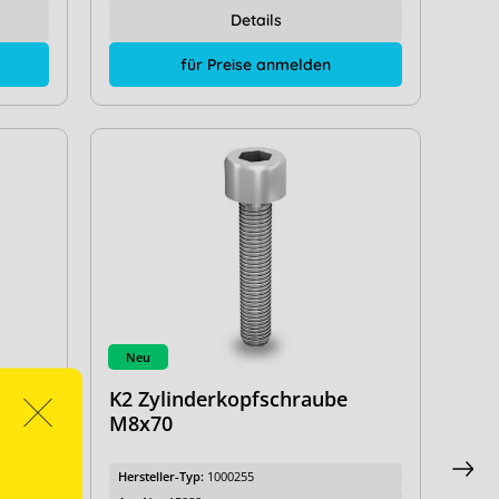
Details
für Preise anmelden
Neu
K2 Zylinderkopfschraube
00
M8x70
Hersteller-Typ:
1000255