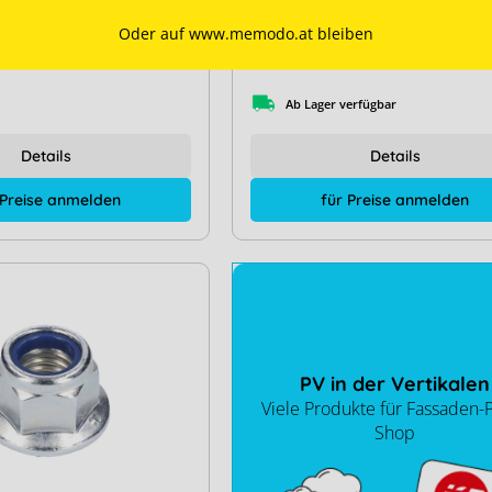
Art. Nr.:
14549
Oder auf www.memodo.at bleiben
behör
Dachart:
Zubehör
hrauben
Produkttyp:
Schrauben
Ab Lager verfügbar
Details
Details
 Preise anmelden
für Preise anmelden
PV in der Vertikalen
Viele Produkte für Fassaden-
Shop