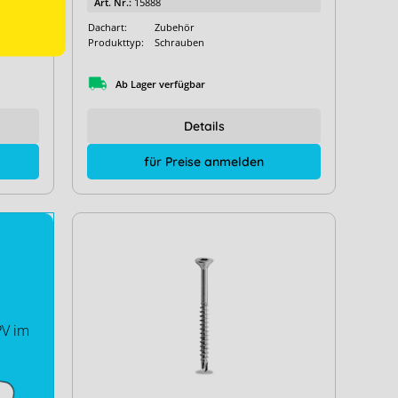
Art. Nr.:
15888
Dachart:
Zubehör
Produkttyp:
Schrauben
Ab Lager verfügbar
Details
für Preise anmelden
PV im