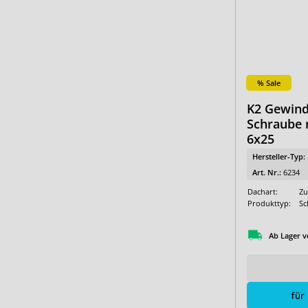
% Sale
K2 Gewin
Schraube 
6x25
Hersteller-Typ:
Art. Nr.:
6234
Dachart:
Zu
Produkttyp:
Sc
Ab Lager v
für