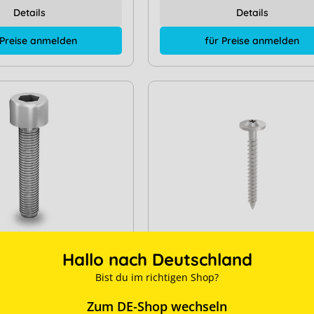
Details
Details
 Preise anmelden
für Preise anmelden
erkopfschraube mit
Alumero easyFlex
Hallo nach Deutschland
fverzahnung M8x30
Tellerkopfschraube 8,0x1
Bist du im richtigen Shop?
2001730
Hersteller-Typ:
800665
Zum DE-Shop wechseln