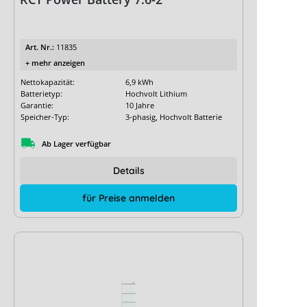
Art. Nr.:
11835
+ mehr anzeigen
Nettokapazität:
6,9 kWh
Batterietyp:
Hochvolt Lithium
Garantie:
10 Jahre
Speicher-Typ:
3-phasig, Hochvolt Batterie
Ab Lager verfügbar
Details
für Preise anmelden