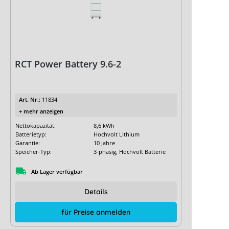
RCT Power Battery 9.6-2
Art. Nr.:
11834
+ mehr anzeigen
Nettokapazität:
8,6 kWh
Batterietyp:
Hochvolt Lithium
Garantie:
10 Jahre
Speicher-Typ:
3-phasig, Hochvolt Batterie
Ab Lager verfügbar
Details
für Preise anmelden