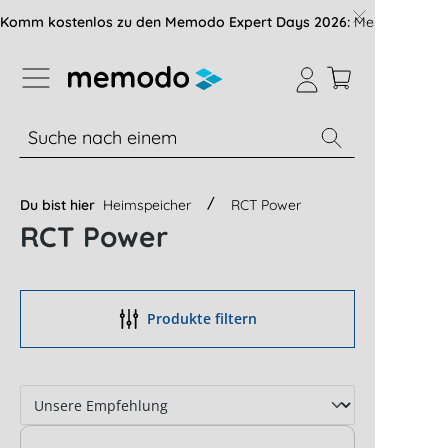
vigation der B2B-Plattform springen
Komm kostenlos zu den Memodo Expert Days 2026:
Messe mit über
% Sale
Module
Wechselrichter
Du bist hier
Heimspeicher
RCT Power
RCT Power
Produkte filtern