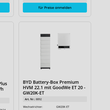
für Preise anmelden
BYD Battery-Box Premium
Plus
HVM 22.1 mit GoodWe ET 20 -
Wh
GW20K-ET
Art. Nr.:
8892
Wechselrichter:
GW20K-ET
EN24