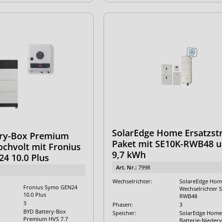
SolarEdge Home Ersatzs
ry-Box Premium
Paket mit SE10K-RWB48 
ochvolt mit Fronius
9,7 kWh
4 10.0 Plus
Art. Nr.:
7998
Wechselrichter:
SolareEdge Hom
Fronius Symo GEN24
Wechselrichter 
10.0 Plus
RWB48
3
Phasen:
3
BYD Battery-Box
Speicher:
SolarEdge Home
Premium HVS 7.7
Batterie-Niederv