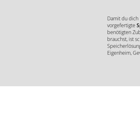
Damit du dich 
vorgefertigte
S
benötigten Zub
brauchst, ist 
Speicherlösung
Eigenheim, Ge