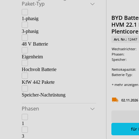
Paket-Typ
BYD Batte
1-phasig
HVM 22.1 
Plenticore
3-phasig
Art. Nr.:
12447
48 V Batterie
Wechselrichter:
Phasen:
Eigenheim
Speicher:
Hochvolt Batterie
Nettokapazität:
Batterie-Typ:
KfW 442 Pakete
+ mehr anzeigen
Speicher-Nachrüstung
02.11.2026
Phasen
1
für
3