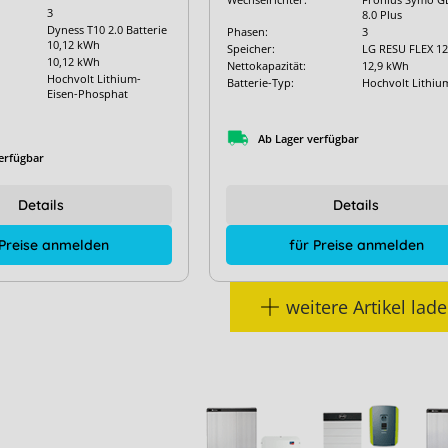
3
8.0 Plus
Dyness T10 2.0 Batterie
Phasen:
3
10,12 kWh
Speicher:
LG RESU FLEX 1
10,12 kWh
Nettokapazität:
12,9 kWh
Hochvolt Lithium-
Batterie-Typ:
Hochvolt Lithi
Eisen-Phosphat
Ab Lager verfügbar
erfügbar
Details
Details
für Preise anmelden
 Preise anmelden
weitere Artikel lad