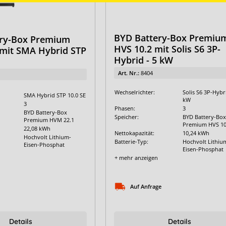
BYD Battery-Box Premiu
ry-Box Premium
HVS 10.2 mit Solis S6 3P-
mit SMA Hybrid STP
Hybrid - 5 kW
Art. Nr.:
8404
Wechselrichter:
Solis S6 3P-Hybri
SMA Hybrid STP 10.0 SE
kW
3
Phasen:
3
BYD Battery-Box
Speicher:
BYD Battery-Box
Premium HVM 22.1
Premium HVS 10
22,08 kWh
Nettokapazität:
10,24 kWh
Hochvolt Lithium-
Batterie-Typ:
Hochvolt Lithiu
Eisen-Phosphat
Eisen-Phosphat
+ mehr anzeigen
Auf Anfrage
Details
Details