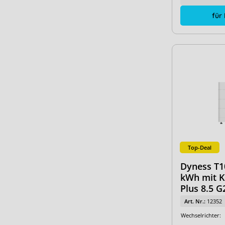
für
Top-Deal
Dyness T10
kWh mit Ko
Plus 8.5 G
Art. Nr.:
12352
Wechselrichter: