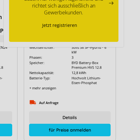
richtet sich ausschließlich an
Gewerbekunden.
m
BYD Battery-Box Premium
HVS 12.8 mit Solis S6 3P-
Jetzt registrieren
Plus
Hybrid - 6 kW
Art. Nr.:
8409
EN24
Wechselrichter:
Solis S6 3P-Hybrid - 6
kW
Phasen:
3
Speicher:
BYD Battery-Box
.8
Premium HVS 12.8
Nettokapazität:
12,8 kWh
m-
Batterie-Typ:
Hochvolt Lithium-
Eisen-Phosphat
+ mehr anzeigen
Auf Anfrage
Details
für Preise anmelden