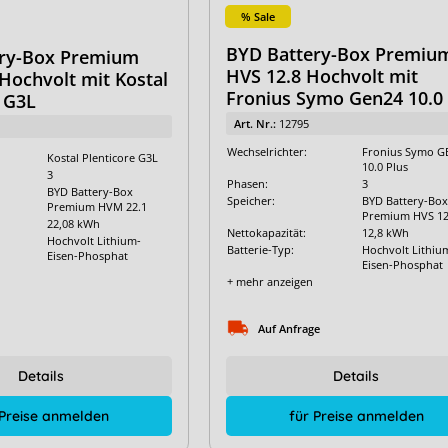
% Sale
BYD Battery-Box Premiu
ry-Box Premium
HVS 12.8 Hochvolt mit
Hochvolt mit Kostal
Fronius Symo Gen24 10.0 
 G3L
Art. Nr.:
12795
Wechselrichter:
Fronius Symo G
Kostal Plenticore G3L
10.0 Plus
3
Phasen:
3
BYD Battery-Box
Speicher:
BYD Battery-Box
Premium HVM 22.1
Premium HVS 12
22,08 kWh
Nettokapazität:
12,8 kWh
Hochvolt Lithium-
Batterie-Typ:
Hochvolt Lithiu
Eisen-Phosphat
Eisen-Phosphat
+ mehr anzeigen
Auf Anfrage
Details
Details
 Preise anmelden
für Preise anmelden