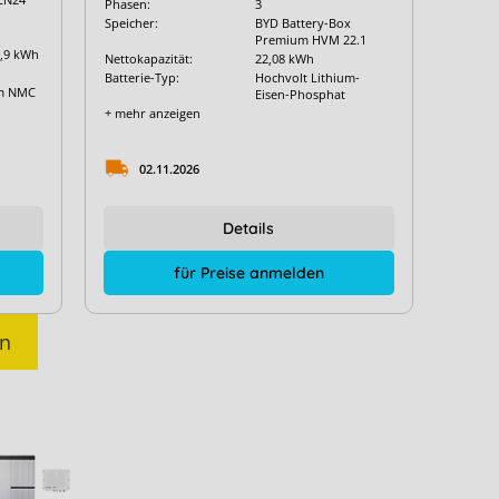
Phasen:
3
Speicher:
BYD Battery-Box
Premium HVM 22.1
2,9 kWh
Nettokapazität:
22,08 kWh
Batterie-Typ:
Hochvolt Lithium-
um NMC
Eisen-Phosphat
+ mehr anzeigen
02.11.2026
Details
für Preise anmelden
en