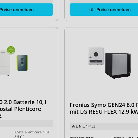
 Preise anmelden
für Preise anmelden
 2.0 Batterie 10,1
Fronius Symo GEN24 8.0 
stal Plenticore
mit LG RESU FLEX 12,9 k
2
Art. Nr.:
14433
Kostal Plenticore plus
8.5 G2
Wechselrichter:
Fronius Symo G