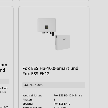
trom
Fox ESS H3-10.0-Smart und
und
Fox ESS EK12
Art. Nr.:
12885
e Hub-
SE10K-
Wechselrichter:
Fox ESS H3-10.0-Smart
Phasen:
3
Speicher:
Fox ESS EK12
olt 9,7
Nettokapazität:
11,52 kWh