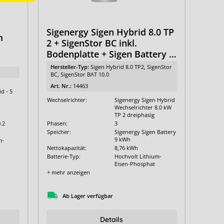
Sigenergy Sigen Hybrid 8.0 TP
m
2 + SigenStor BC inkl.
Bodenplatte + Sigen Battery 9
kWh - Paket 8/10
Hersteller-Typ:
Sigen Hybrid 8.0 TP2, SigenStor
BC, SigenStor BAT 10.0
Art. Nr.:
14463
d - 5
Wechselrichter:
Sigenergy Sigen Hybrid
Wechselrichter 8.0 kW
TP 2 dreiphasig
Phasen:
3
.2
Speicher:
Sigenergy Sigen Battery
9 kWh
m-
Nettokapazität:
8,76 kWh
Batterie-Typ:
Hochvolt Lithium-
Eisen-Phosphat
+ mehr anzeigen
Ab Lager verfügbar
Details