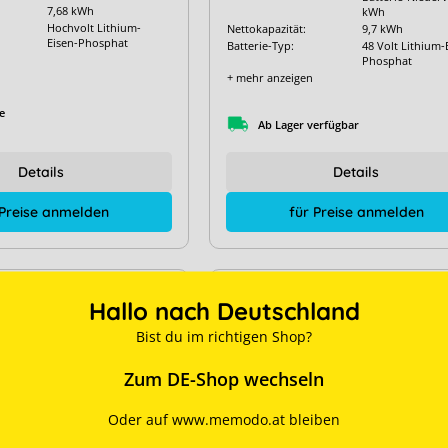
7,68 kWh
kWh
Hochvolt Lithium-
Nettokapazität:
9,7 kWh
Eisen-Phosphat
Batterie-Typ:
48 Volt Lithium-
Phosphat
+ mehr anzeigen
e
Ab Lager verfügbar
Details
Details
 Preise anmelden
für Preise anmelden
Hallo nach Deutschland
Bist du im richtigen Shop?
Zum DE-Shop wechseln
Oder auf www.memodo.at bleiben