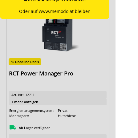
Oder auf www.memodo.at bleiben
% Deadline Deals
RCT Power Manager Pro
Art. Nr.:
12711
+ mehr anzeigen
Energiemanagementsystem:
Privat
Montageart:
Hutschiene
Ab Lager verfügbar