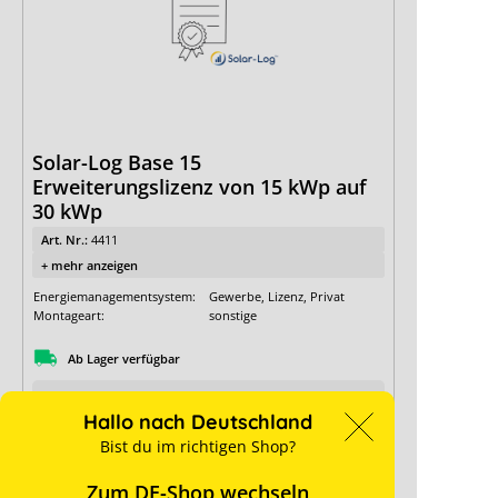
Solar-Log Base 15
Erweiterungslizenz von 15 kWp auf
30 kWp
Art. Nr.:
4411
+ mehr anzeigen
Energiemanagementsystem:
Gewerbe, Lizenz, Privat
Montageart:
sonstige
Ab Lager verfügbar
Details
Hallo nach Deutschland
Bist du im richtigen Shop?
für Preise anmelden
Zum DE-Shop wechseln