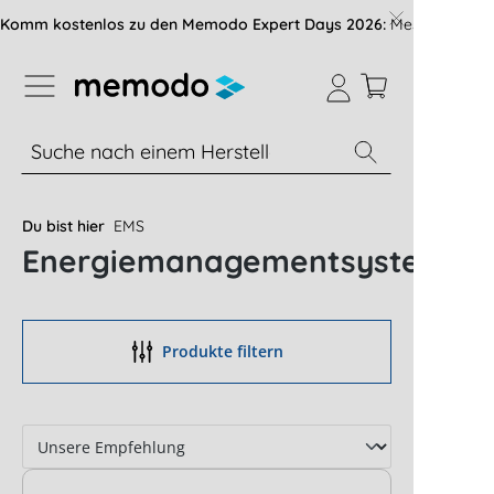
vigation der B2B-Plattform springen
Komm kostenlos zu den Memodo Expert Days 2026:
Messe mit über
% Sale
Module
Wechselrichter
Du bist hier
EMS
Energiemanagementsysteme
Produkte filtern