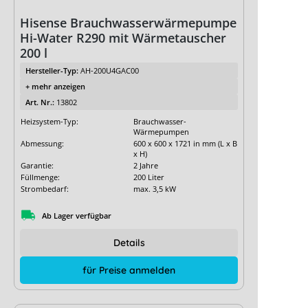
Hisense Brauchwasserwärmepumpe
Hi-Water R290 mit Wärmetauscher
200 l
Hersteller-Typ:
AH-200U4GAC00
+ mehr anzeigen
Art. Nr.:
13802
Heizsystem-Typ:
Brauchwasser-
Wärmepumpen
Abmessung:
600 x 600 x 1721 in mm (L x B
x H)
Garantie:
2 Jahre
Füllmenge:
200 Liter
Strombedarf:
max. 3,5 kW
Ab Lager verfügbar
Details
für Preise anmelden