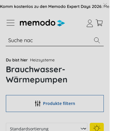
vigation der B2B-Plattform springen
Komm kostenlos zu den Memodo Expert Days 2026:
Messe mit über
% Sale
Module
Wechselrichter
Du bist hier
Heizsysteme
Brauchwasser-
Wärmepumpen
Produkte filtern