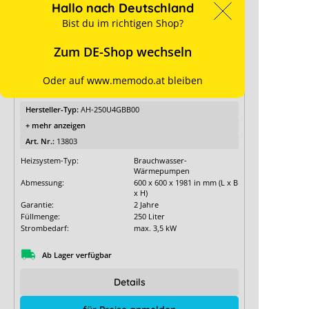
Hallo nach Deutschland
Bist du im richtigen Shop?
Zum DE-Shop wechseln
Hisense Brauchwasserwärmepumpe
Hi-Water R290 250 l
Oder auf www.memodo.at bleiben
Hersteller-Typ:
AH-250U4GBB00
+ mehr anzeigen
Art. Nr.:
13803
Heizsystem-Typ:
Brauchwasser-
Wärmepumpen
Abmessung:
600 x 600 x 1981 in mm (L x B
x H)
Garantie:
2 Jahre
Füllmenge:
250 Liter
Strombedarf:
max. 3,5 kW
Ab Lager verfügbar
Details