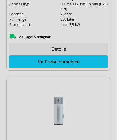
Abmessung:
600 x 600 x 1981 in mm (L x B
x H)
Garantie:
2 Jahre
Füllmenge:
250 Liter
Strombedarf:
max. 3,5 kW
Ab Lager verfügbar
Details
für Preise anmelden