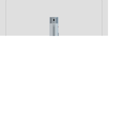
Hisense Brauchwasserwärmepumpe
Hi-Water R290 200 l
Hersteller-Typ:
AH-200U4GAB00
+ mehr anzeigen
Art. Nr.:
13801
Heizsystem-Typ:
Brauchwasser-
Wärmepumpen
Abmessung:
600 x 600 x 1721 in mm (L x B
x H)
Garantie:
2 Jahre