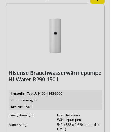
Expertenwissen
Infos zu Heizsystemen
Lohnt sich eine Luft-Wasser-
Wärmepumpe
Checklisten
Checkliste Luft-Wasser-Wärmepumpe
Hisense Brauchwasserwärmepumpe
Hi-Water R290 150 l
Hersteller-Typ:
AH-150NH4GGB00
+ mehr anzeigen
Art. Nr.:
15481
Heizsystem-Typ:
Brauchwasser-
Wärmepumpen
Abmessung:
540 x 565 x 1,620 in mm (L x
B x H)