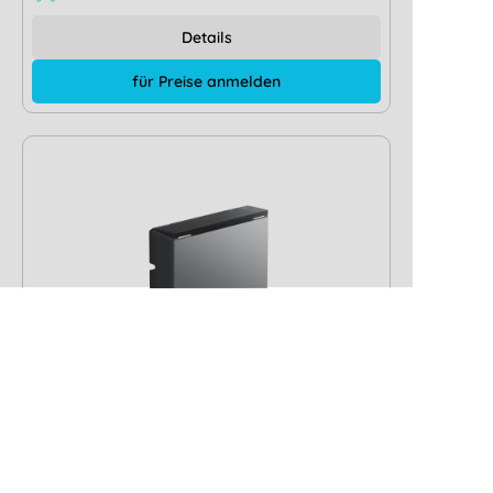
Details
für Preise anmelden
Neu
EcoFlow OCEAN 2 Hybrid
Wechselrichter 3-phasig 10kW
Hersteller-Typ:
OCEAN2-INV-P3-10kW-EU