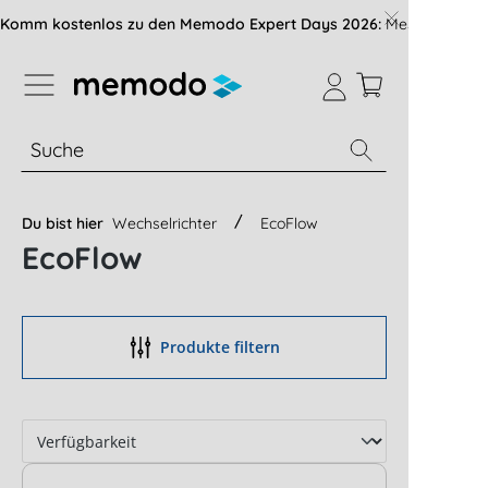
vigation der B2B-Plattform springen
Komm kostenlos zu den Memodo Expert Days 2026:
Messe mit über
% Sale
Module
Wechselrichter
Du bist hier
Wechselrichter
EcoFlow
EcoFlow
Produkte filtern