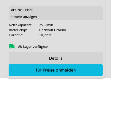
Art. Nr.:
14489
+ mehr anzeigen
Nettokapazität:
25,6 kWh
Batterietyp:
Hochvolt Lithium
Garantie:
10 Jahre
Ab Lager verfügbar
Details
für Preise anmelden