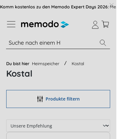
vigation der B2B-Plattform springen
Komm kostenlos zu den Memodo Expert Days 2026:
Messe mit über
% Sale
Module
Wechselrichter
Du bist hier
Heimspeicher
Kostal
Kostal
Produkte filtern