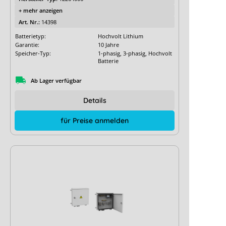
+ mehr anzeigen
Art. Nr.:
14398
Batterietyp:
Hochvolt Lithium
Garantie:
10 Jahre
Speicher-Typ:
1-phasig, 3-phasig, Hochvolt
Batterie
Ab Lager verfügbar
Details
für Preise anmelden