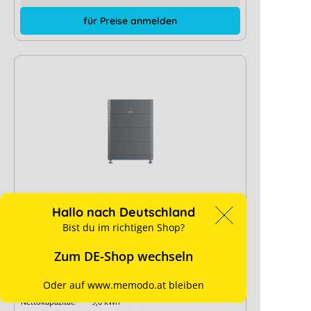
für Preise anmelden
Hallo nach Deutschland
KOSTAL HELIVOR HV 9,6 kWh
Bist du im richtigen Shop?
Zum DE-Shop wechseln
Art. Nr.:
14484
+ mehr anzeigen
Oder auf www.memodo.at bleiben
Nettokapazität:
9,6 kWh