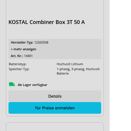
KOSTAL Combiner Box 3T 50 A
Hersteller-Typ:
12265558
+ mehr anzeigen
Art. Nr.:
14401
Batterietyp:
Hochvolt Lithium
Speicher-Typ:
1-phasig, 3-phasig, Hochvolt
Batterie
Ab Lager verfügbar
Details
für Preise anmelden