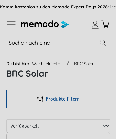
vigation der B2B-Plattform springen
Komm kostenlos zu den Memodo Expert Days 2026:
Messe mit über
% Sale
Module
Wechselrichter
Du bist hier
Wechselrichter
BRC Solar
BRC Solar
Produkte filtern