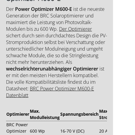
Der
Power Optimizer M600-E
ist die neueste
Generation der BRC Solaroptimierer und
maximiert die Leistung von Photovoltaik-
Modulen bis zu 600 Wp.
Der Optimierer
sichert durch sein durchdachtes Design die PV-
Stromproduktion selbst bei Verschattung oder
unterschiedlicher Modulneigung und umgeht
schwache Module, die so die Stringleistung
nicht mehr herunterziehen. Als
wechselrichterunabhängiger Optimierer
ist
er mit den meisten Herstellern kompatibel.
Die volle Kompatibilitätsliste findest du im
Datasheet:
BRC Power Optimizer M600-E
Datenblatt
Max.
Max.
Optimierer
Spannungsbereich
Modulleistung
Stromstärke
BRC Power
Optimizer
600 Wp
16-70 V (DC)
20 A