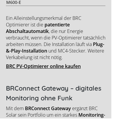
M600-E
Ein Alleinstellungsmerkmal der BRC
Optimierer ist die
patentierte
Abschaltautomatik
, die nur Energie
verbraucht, wenn die PV-Optimierer tatsächlich
arbeiten müssen. Die Installation läuft via
Plug-
&-Play-Installation
und MC4-Stecker. Weitere
Verkabelung ist nicht nötig.
BRC PV-Optimierer online kaufen
BRConnect Gateway – digitales
Monitoring ohne Funk
Mit dem
BRConnect Gateway
ergänzt BRC
Solar sein Portfolio um ein starkes
Monitoring-
Tool.
Das Gerät
erfasst die Modulleistung über
die vorhandene DC-Verkabelung,