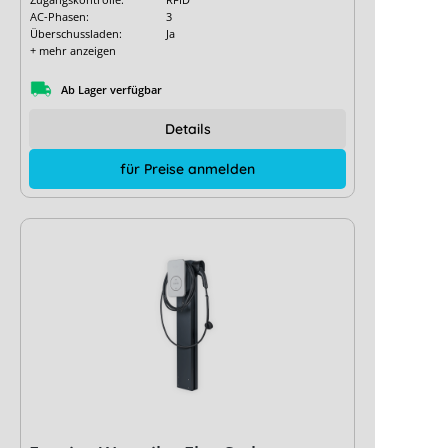
AC-Phasen:
3
Überschussladen:
Ja
+ mehr anzeigen
Ab Lager verfügbar
Details
für Preise anmelden