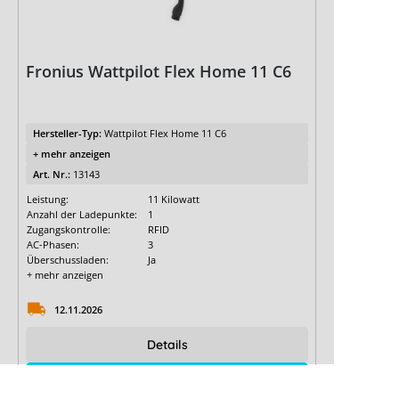
Fronius Wattpilot Flex Home 11 C6
Hersteller-Typ:
Wattpilot Flex Home 11 C6
+ mehr anzeigen
Art. Nr.:
13143
Leistung:
11 Kilowatt
Anzahl der Ladepunkte:
1
Zugangskontrolle:
RFID
AC-Phasen:
3
Überschussladen:
Ja
+ mehr anzeigen
12.11.2026
Details
für Preise anmelden