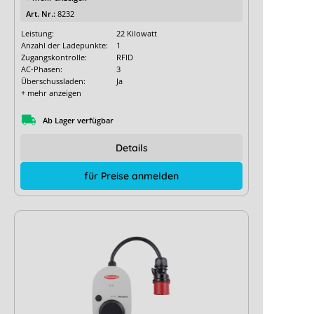
Art. Nr.:
8232
Leistung:
22 Kilowatt
Anzahl der Ladepunkte:
1
Zugangskontrolle:
RFID
AC-Phasen:
3
Überschussladen:
Ja
+ mehr anzeigen
Ab Lager verfügbar
Details
für Preise anmelden