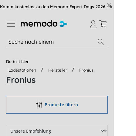
vigation der B2B-Plattform springen
Komm kostenlos zu den Memodo Expert Days 2026:
Messe mit über
% Sale
Module
Wechselrichter
Du bist hier
Ladestationen
Hersteller
Fronius
Fronius
Produkte filtern