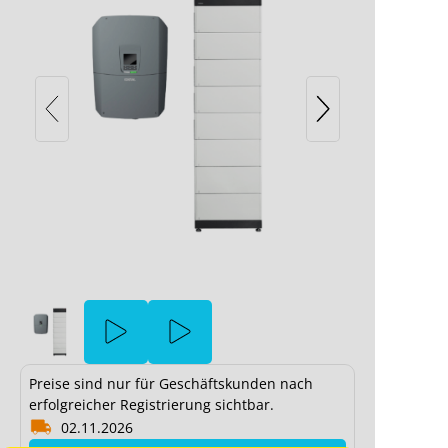
BYD Battery-Box Premium HVM 22.1
Hochvolt mit Kostal Plenticore G3L
HVM&HVS Installation Guideline 20210
Preise sind nur für Geschäftskunden nach
 aufgrund deiner Cookie-Einstellungen blockiert.
erfolgreicher Registrierung sichtbar.
In 2 
02.11.2026