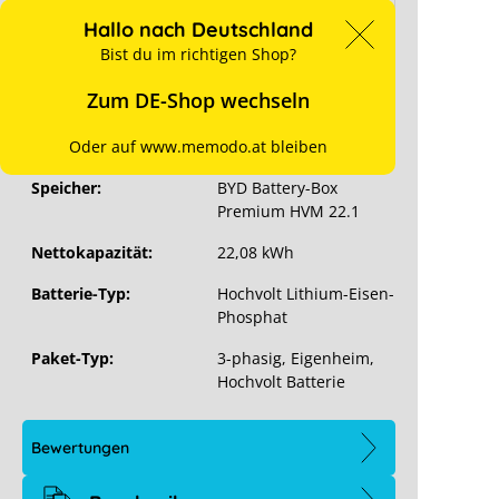
für Preise anmelden
e-Einstellungen anpassen
Hallo nach Deutschland
Bist du im richtigen Shop?
Art. Nr.:
12447
Zum DE-Shop wechseln
Wechselrichter:
Kostal Plenticore G3L
Oder auf www.memodo.at bleiben
Phasen:
3
Speicher:
BYD Battery-Box
Premium HVM 22.1
Nettokapazität:
22,08 kWh
Batterie-Typ:
Hochvolt Lithium-Eisen-
Phosphat
Paket-Typ:
3-phasig
, Eigenheim
,
Hochvolt Batterie
Bewertungen