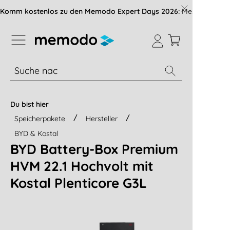
vigation der B2B-Plattform springen
Komm kostenlos zu den Memodo Expert Days 2026:
Messe mit über
% Sale
Module
Wechselrichter
Du bist hier
Speicherpakete
Hersteller
BYD & Kostal
BYD Battery-Box Premium
HVM 22.1 Hochvolt mit
Kostal Plenticore G3L