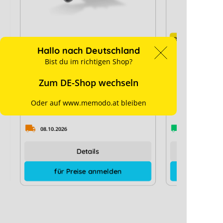
Restmenge
Hallo nach Deutschland
K2 Dachhaken SingleHook 2G
enwitec Man
Bist du im richtigen Shop?
Netzumschal
Symo GEN24
Zum DE-Shop wechseln
Hersteller-Typ:
2000636
Hersteller-Typ:
Oder auf www.memodo.at bleiben
Art. Nr.:
15188
Art. Nr.:
08.10.2026
Ab Lager verf
Details
für Preise anmelden