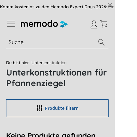
vigation der B2B-Plattform springen
Komm kostenlos zu den Memodo Expert Days 2026:
Messe mit über
% Sale
Module
Wechselrichter
Du bist hier
Unterkonstruktion
Unterkonstruktionen für
Pfannenziegel
Produkte filtern
Keine Produkte gefunden.