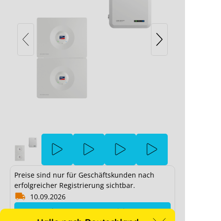
SMA Home Storage 6.5 + Sunny
Tripower 6.0 Smart Energy
 Smart Energy Elektrischer Anschluss
SMA H
Preise sind nur für Geschäftskunden nach
grund deiner Cookie-Einstellungen blockiert.
erfolgreicher Registrierung sichtbar.
10.09.2026
für Preise anmelden
Einstellungen anpassen