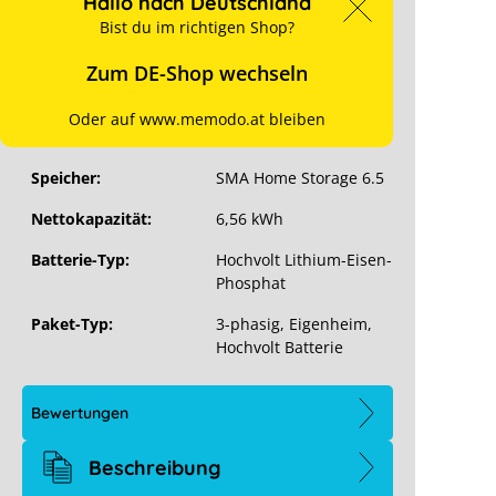
Hallo nach Deutschland
Bist du im richtigen Shop?
Art. Nr.:
10543
Zum DE-Shop wechseln
Wechselrichter:
SMA Sunny Tripower
6.0 Smart Energy
Oder auf www.memodo.at bleiben
Phasen:
3
Speicher:
SMA Home Storage 6.5
Nettokapazität:
6,56 kWh
Batterie-Typ:
Hochvolt Lithium-Eisen-
Phosphat
Paket-Typ:
3-phasig
, Eigenheim
,
Hochvolt Batterie
Bewertungen
Beschreibung