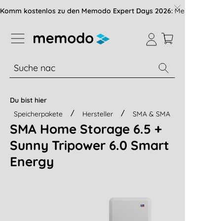
vigation der B2B-Plattform springen
Komm kostenlos zu den Memodo Expert Days 2026:
Messe mit über
% Sale
Module
Wechselrichter
Du bist hier
Speicherpakete
Hersteller
SMA & SMA
SMA Home Storage 6.5 +
Sunny Tripower 6.0 Smart
Energy