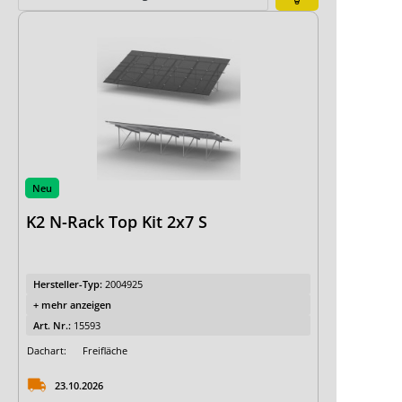
Expertenwissen
Erfassungsbögen
Alumero Freifläche
Alumero Freifläche AC G
Alumero-Schrägdach
K2-Flachdach
Neu
K2-Schrägdach
K2-Trapezdach-Sandwich-
K2 N-Rack Top Kit 2x7 S
Wellfaserzement
K2 Checkliste PV-Fassade
Schletter-Festaufständerung
Hersteller-Typ:
2004925
Schletter-Schrägdach-Aufständerung
+ mehr anzeigen
Schletter-Flachdach FixGridPro
Art. Nr.:
15593
Schletter-Schrägdach
Dachart:
Freifläche
23.10.2026