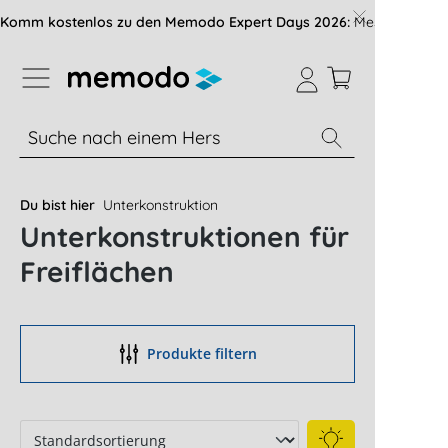
vigation der B2B-Plattform springen
Komm kostenlos zu den Memodo Expert Days 2026:
Messe mit über
% Sale
Module
Wechselrichter
Du bist hier
Unterkonstruktion
Unterkonstruktionen für
Freiflächen
Produkte filtern