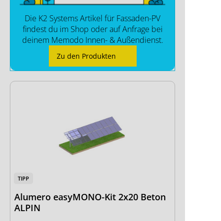
Die K2 Systems Artikel für Fassaden-PV
findest du im Shop oder auf Anfrage bei
deinem Memodo Innen- & Außendienst.
Zu den Produkten
TIPP
Alumero easyMONO-Kit 2x20 Beton
ALPIN