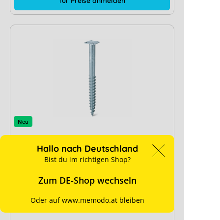
für Preise anmelden
Neu
K2 Schraubfundament 1,3 m
Hallo nach Deutschland
Bist du im richtigen Shop?
Hersteller-Typ:
2005095
Zum DE-Shop wechseln
+ mehr anzeigen
Art. Nr.:
15984
Oder auf www.memodo.at bleiben
Dachart:
Freifläche