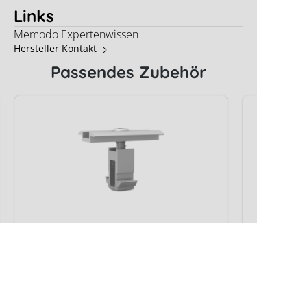
Links
Memodo Expertenwissen
Hersteller Kontakt
Passendes Zubehör
K2 DomeClamp MC, silber
K2 Dome
Hersteller-Typ:
2002558
Hersteller-Ty