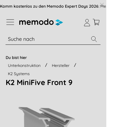
vigation der B2B-Plattform springen
Komm kostenlos zu den Memodo Expert Days 2026:
Messe mit über
% Sale
Module
Wechselrichter
Du bist hier
Unterkonstruktion
Hersteller
K2 Systems
K2 MiniFive Front 9