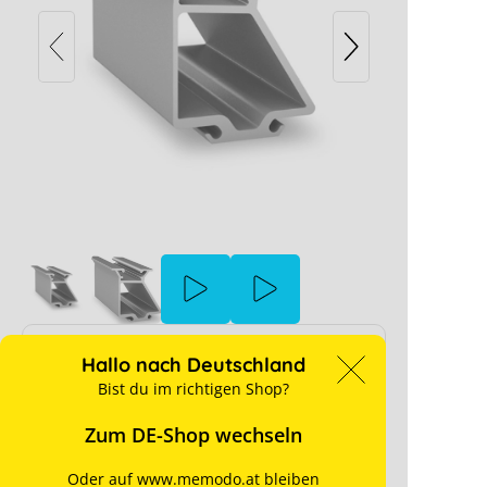
K2 MiniFive Front 9
ive und einer 5° - Aufständerung
d deiner Cookie-Einstellungen blockiert.
stellungen anpassen
Preise sind nur für Geschäftskunden nach
Hallo nach Deutschland
erfolgreicher Registrierung sichtbar.
Bist du im richtigen Shop?
Restmenge
Ab Lager verfügbar
Zum DE-Shop wechseln
für Preise anmelden
Oder auf www.memodo.at bleiben