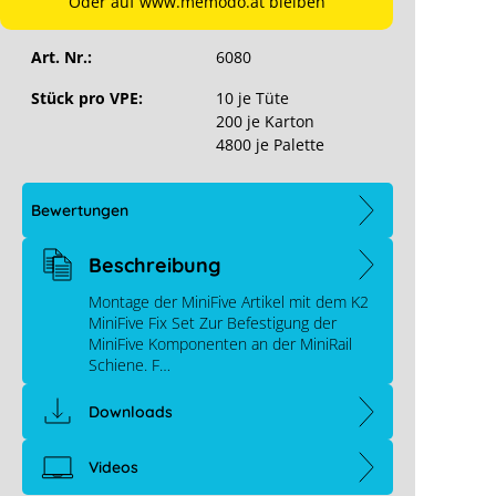
Oder auf www.memodo.at bleiben
Hersteller-Art. Nr.:
2002419
Art. Nr.:
6080
Stück pro VPE:
10 je Tüte
200 je Karton
4800 je Palette
Bewertungen
Beschreibung
Montage der MiniFive Artikel mit dem K2
MiniFive Fix Set Zur Befestigung der
MiniFive Komponenten an der MiniRail
Schiene. F…
Downloads
Videos