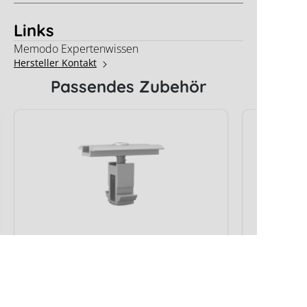
Links
Memodo Expertenwissen
Hersteller Kontakt
Passendes Zubehör
K2 DomeClamp MC, silber
K2 Dome