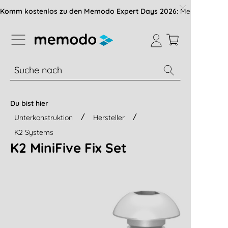
vigation der B2B-Plattform springen
Komm kostenlos zu den Memodo Expert Days 2026:
Messe mit über
% Sale
Module
Wechselrichter
Du bist hier
Unterkonstruktion
Hersteller
K2 Systems
K2 MiniFive Fix Set