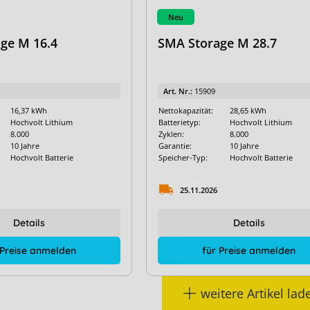
Neu
ge M 16.4
SMA Storage M 28.7
Art. Nr.:
15909
16,37 kWh
Nettokapazität:
28,65 kWh
Hochvolt Lithium
Batterietyp:
Hochvolt Lithium
8.000
Zyklen:
8.000
10 Jahre
Garantie:
10 Jahre
Hochvolt Batterie
Speicher-Typ:
Hochvolt Batterie
25.11.2026
Details
Details
 Preise anmelden
für Preise anmelden
weitere Artikel lad