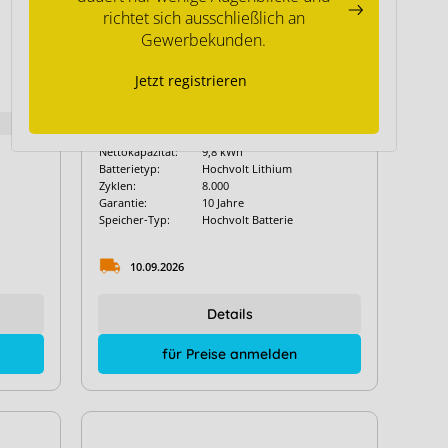
richtet sich ausschließlich an
Gewerbekunden.
SMA Home Storage 9.8
Jetzt registrieren
Art. Nr.:
10523
Nettokapazität:
9,8 kWh
Batterietyp:
Hochvolt Lithium
Zyklen:
8.000
Garantie:
10 Jahre
Speicher-Typ:
Hochvolt Batterie
10.09.2026
Details
für Preise anmelden