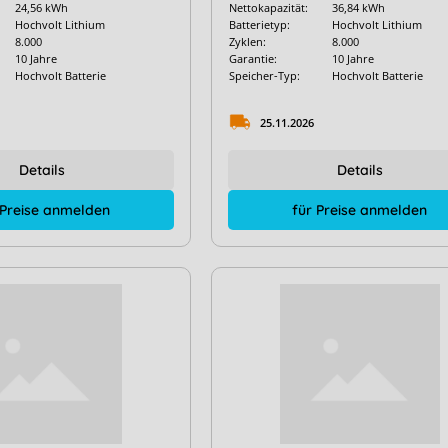
24,56 kWh
Nettokapazität:
36,84 kWh
Hochvolt Lithium
Batterietyp:
Hochvolt Lithium
8.000
Zyklen:
8.000
10 Jahre
Garantie:
10 Jahre
Hochvolt Batterie
Speicher-Typ:
Hochvolt Batterie
25.11.2026
Details
Details
 Preise anmelden
für Preise anmelden