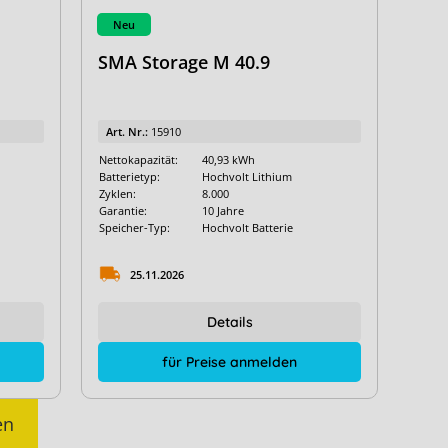
Neu
SMA Storage M 40.9
Art. Nr.:
15910
Nettokapazität:
40,93 kWh
Batterietyp:
Hochvolt Lithium
Zyklen:
8.000
Garantie:
10 Jahre
Speicher-Typ:
Hochvolt Batterie
25.11.2026
Details
für Preise anmelden
en