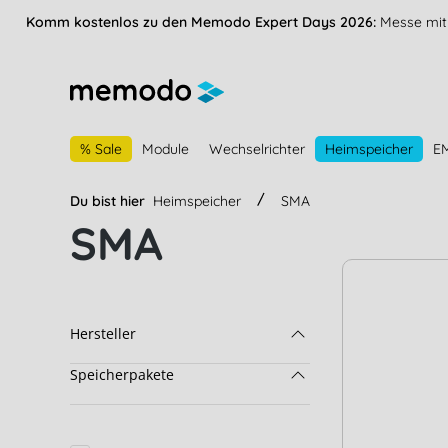
vigation springen
Zur Navigation der B2B-Plattform springen
Komm kostenlos zu den Memodo Expert Days 2026:
Messe mit 
% Sale
Module
Wechselrichter
Heimspeicher
E
Du bist hier
Heimspeicher
SMA
SMA
Hersteller
Speicherpakete
SMA
BYD
BYD & Fronius