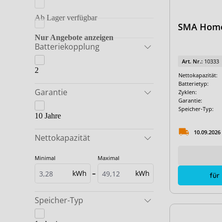
Dyness
BYD & GoodWe
Ab Lager verfügbar
E3/DC
BYD & Kostal
SMA Home 
EcoFlow
BYD & SMA
Nur Angebote anzeigen
Batteriekopplung
Fox ESS
BYD & SolarEdge
Art. Nr.:
10333
Fronius
2
BYD & Solis
Nettokapazität:
Batterietyp:
GoodWe
BYD & Sungrow
Garantie
Zyklen:
Garantie:
Kostal
Dyness & Solis
Speicher-Typ:
10 Jahre
LG Energy Solution
Dyness Pakete
10.09.2026
Pylontech
Nettokapazität
Fox ESS Pakete
RCT Power
Fronius Pakete
Minimal
Maximal
Sigenergy
GoodWe & Dyness
kWh
–
kWh
für
SolarEdge
GoodWe & Pylontech
Speicher-Typ
Sungrow
GoodWe Pakete
VARTA