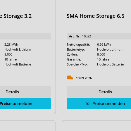
Storage 3.2
SMA Home Storage 6.5
Art. Nr.:
10522
3,28 kWh
Nettokapazität:
6,56 kWh
Hochvolt Lithium
Batterietyp:
Hochvolt Lithium
8.000
Zyklen:
8.000
10 Jahre
Garantie:
10 Jahre
Hochvolt Batterie
Speicher-Typ:
Hochvolt Batterie
10.09.2026
Details
Details
 Preise anmelden
für Preise anmelden