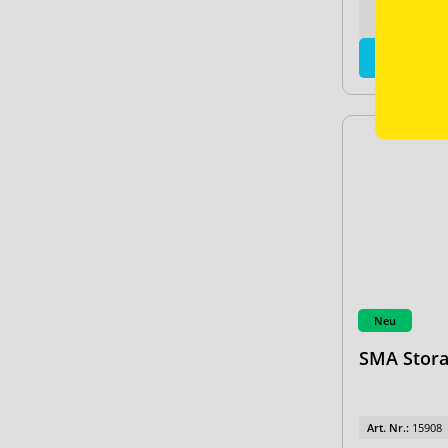
für
Neu
SMA Stora
Art. Nr.:
15908