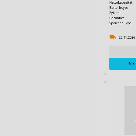
Nettokapazität:
Batterietyp:
Zyklen:
Garantie:
Speicher-Typ:
25.11.2026
für