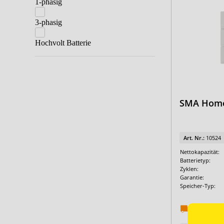
Kostal & Dyness
1-phasig
Kostal & VARTA
3-phasig
LG Energy Solution & Fronius
Hochvolt Batterie
LG Energy Solution & GoodWe
LG Energy Solution & Kostal
RCT Power Pakete
SMA Home 
Sigenergy Pakete
SMA & LG Energy Solution
SMA & Pylontech
Art. Nr.:
10524
Nettokapazität:
SMA & VARTA
Batterietyp:
Zyklen:
SMA Pakete
Garantie:
Speicher-Typ:
SolarEdge & LG Energy Solution
SolarEdge Pakete
10.09.2026
Sungrow Pakete