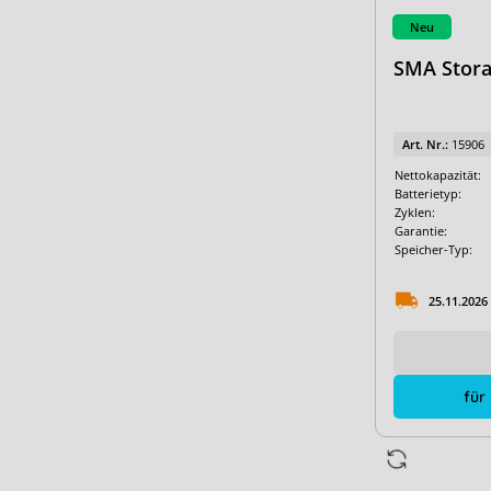
Neu
SMA Stora
Art. Nr.:
15906
Nettokapazität:
Batterietyp:
Zyklen:
Garantie:
Speicher-Typ:
25.11.2026
für