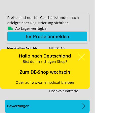
Preise sind nur für Geschäftskunden nach
erfolgreicher Registrierung sichtbar.
Ab Lager verfügbar
für Preise anmelden
SMA Home Storage Top Cover
Hersteller-Art. Nr.:
HS-TC-10
Hallo nach Deutschland
Art. Nr.:
13870
Bist du im richtigen Shop?
Stück pro VPE:
42 je Palette
Zum DE-Shop wechseln
Batterietyp:
Hochvolt Lithium
Oder auf www.memodo.at bleiben
Speicher-Typ:
1-phasig
, 3-phasig
,
Hochvolt Batterie
Bewertungen