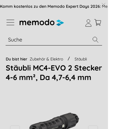
vigation der B2B-Plattform springen
Komm kostenlos zu den Memodo Expert Days 2026:
Messe mit über
% Sale
Module
Wechselrichter
Du bist hier
Zubehör & Elektro
Stäubli
Stäubli MC4-EVO 2 Stecker
4-6 mm², Da 4,7-6,4 mm