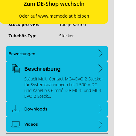
Hersteller-Art. Nr.:
32.0087P0001-UR
Zum DE-Shop wechseln
Art. Nr.:
6522
Oder auf www.memodo.at bleiben
Stück pro VPE:
100 je Karton
Zubehör-Typ:
Stecker
Bewertungen
Beschreibung
Stäubli Multi Contact MC4-EVO 2 Stecker
für Systemspannungen bis 1.500 V DC
und Kabel bis 6 mm² Die MC4- und MC4-
EVO 2 Steck…
Downloads
Videos