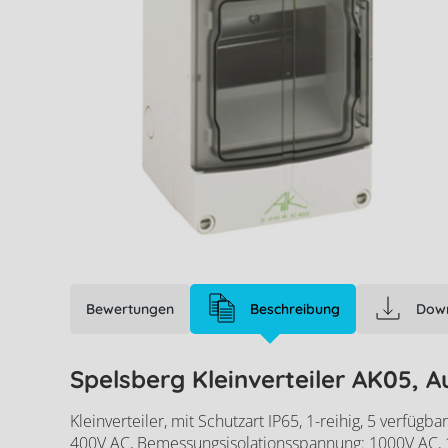
Bewertungen
Beschreibung
Dow
Spelsberg Kleinverteiler AK05, A
Kleinverteiler, mit Schutzart IP65, 1-reihig, 5 verfü
Spelsberg Kleinve
400V AC, Bemessungsisolationsspannung: 1000V AC, 