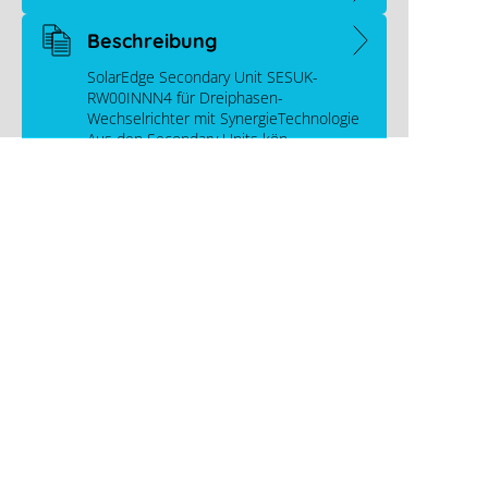
Beschreibung
SolarEdge Secondary Unit SESUK-
RW00INNN4 für Dreiphasen-
Wechselrichter mit SynergieTechnologie
Aus den Secondary Units kön…
Downloads
Videos
Links
Memodo Expertenwissen
Hersteller Kontakt