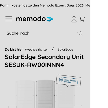
vigation der B2B-Plattform springen
Komm kostenlos zu den Memodo Expert Days 2026:
Messe mit über
% Sale
Module
Wechselrichter
Du bist hier
Wechselrichter
SolarEdge
SolarEdge Secondary Unit
SESUK-RW00INNN4