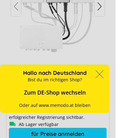
SolarEdge Secondary Unit SESUK-
RW00INNN4
- Vorab-Inbetriebnahme
 Cookie-Einstellungen blockiert.
gen anpassen
Hallo nach Deutschland
Bist du im richtigen Shop?
Zum DE-Shop wechseln
Oder auf www.memodo.at bleiben
Preise sind nur für Geschäftskunden nach
erfolgreicher Registrierung sichtbar.
Ab Lager verfügbar
für Preise anmelden