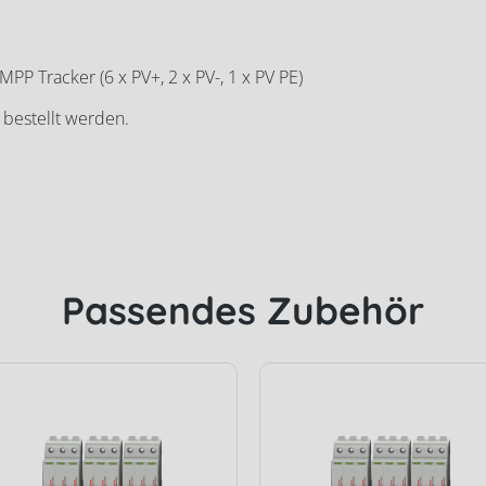
PP Tracker (6 x PV+, 2 x PV-, 1 x PV PE)
 bestellt werden.
er CORE 1 DC ÜSS Typ II
Passendes Zubehör