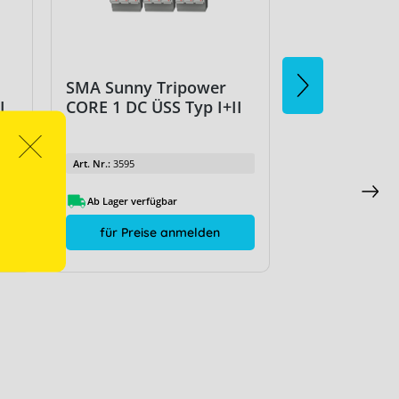
SMA Sunny Tripower
SMA Sunny 
I
CORE 1 DC ÜSS Typ I+II
CORE 1 DC ÜS
Art. Nr.:
3595
Art. Nr.:
3595
Ab Lager verfügbar
Ab Lager verfüg
für Preise anmelden
für Preis