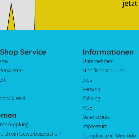
jetz
Shop Service
Informationen
emy
Unternehmen
rtenwissen
Hier findest du uns
ort
Jobs
Versand
voltaik-Wiki
Zahlung
AGB
emen
Datenschutz
orenkopplung
Impressum
 sich ein Gewerbespeicher?
Compliance @ Memodo