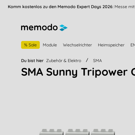
vigation springen
Zur Navigation der B2B-Plattform springen
Komm kostenlos zu den Memodo Expert Days 2026:
Messe mit 
% Sale
Module
Wechselrichter
Heimspeicher
E
Du bist hier
Zubehör & Elektro
SMA
SMA Sunny Tripower C