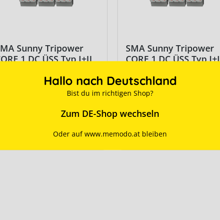
SMA Sunny Tripower
SMA Sunny Tripower
ORE 1 DC ÜSS Typ I+II
CORE 1 DC ÜSS Typ I+I
Hallo nach Deutschland
Art. Nr.:
3595
Art. Nr.:
3595
Bist du im richtigen Shop?
Ab Lager verfügbar
Ab Lager verfügbar
Zum DE-Shop wechseln
für Preise anmelden
für Preise anmelden
Oder auf www.memodo.at bleiben