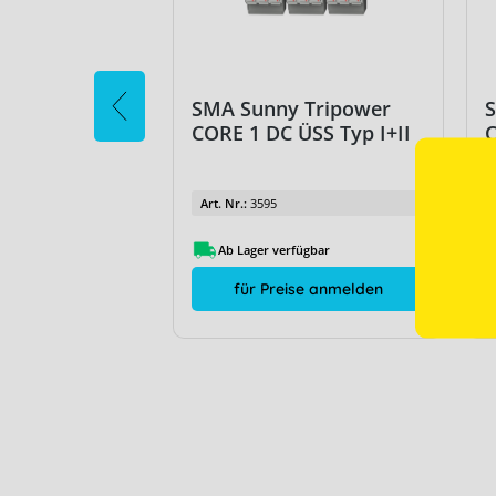
 Tripower
SMA Sunny Tripower
ÜSS Typ I+II
CORE 1 DC ÜSS Typ I+II
C
Art. Nr.:
3595
fügbar
Ab Lager verfügbar
ise anmelden
für Preise anmelden