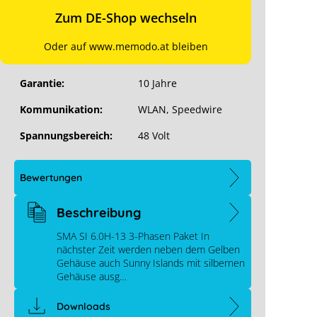
Phasen:
3
Zum DE-Shop wechseln
Wechselrichter-Typ:
Batterie-Wechselrichter
Oder auf www.memodo.at bleiben
AC-Leistung:
13,6 kW
Garantie:
10 Jahre
Kommunikation:
WLAN, Speedwire
Spannungsbereich:
48 Volt
Bewertungen
Beschreibung
SMA SI 6.0H-13 3-Phasen Paket In
nächster Zeit werden neben dem Gelben
Gehäuse auch Sunny Islands mit silbernen
Gehäuse ausg…
Downloads