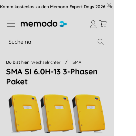
vigation der B2B-Plattform springen
Komm kostenlos zu den Memodo Expert Days 2026:
Messe mit über
% Sale
Module
Wechselrichter
Du bist hier
Wechselrichter
SMA
SMA SI 6.0H-13 3-Phasen
Paket