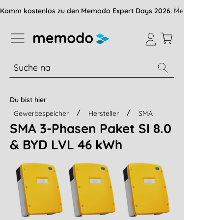
vigation der B2B-Plattform springen
Komm kostenlos zu den Memodo Expert Days 2026:
Messe mit über
% Sale
Module
Wechselrichter
Du bist hier
Gewerbespeicher
Hersteller
SMA
SMA 3-Phasen Paket SI 8.0
& BYD LVL 46 kWh