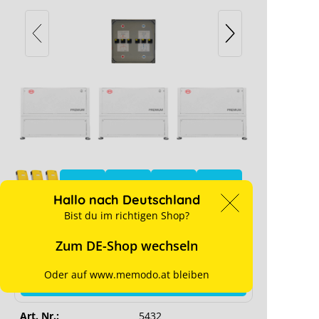
SMA 3-Phasen Paket SI 8.0 & BYD LVL
46 kWh
VL 15.4 Installationsanleitung
deiner Cookie-Einstellungen blockiert.
Memod
ellungen anpassen
Hallo nach Deutschland
Bist du im richtigen Shop?
Preise sind nur für Geschäftskunden nach
Zum DE-Shop wechseln
erfolgreicher Registrierung sichtbar.
Ab Lager verfügbar
Oder auf www.memodo.at bleiben
für Preise anmelden
Art. Nr.:
5432