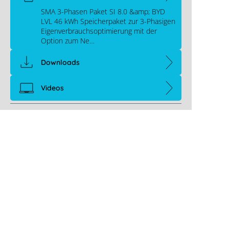
SMA 3-Phasen Paket SI 8.0 &amp; BYD
LVL 46 kWh Speicherpaket zur 3-Phasigen
Eigenverbrauchsoptimierung mit der
Option zum Ne…
Downloads
Videos
Links
Memodo Expertenwissen
Hersteller Kontakt
Weitere Links
Memodo Energiemanagementsysteme
Memodo Stromspeicher-Freigabeliste
Memodo Förderübersicht
BYD Battery-Box Premium Rücknahmeerkläru