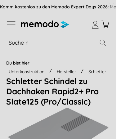
vigation der B2B-Plattform springen
Komm kostenlos zu den Memodo Expert Days 2026:
Messe mit über
% Sale
Module
Wechselrichter
Du bist hier
Unterkonstruktion
Hersteller
Schletter
Schletter Schindel zu
Dachhaken Rapid2+ Pro
Slate125 (Pro/Classic)