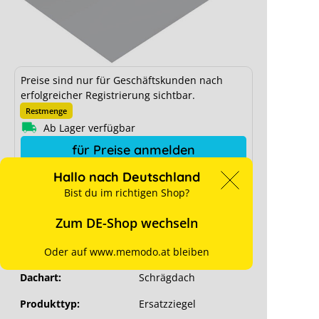
Preise sind nur für Geschäftskunden nach
erfolgreicher Registrierung sichtbar.
Restmenge
Schletter Schindel zu Dachhaken
Ab Lager verfügbar
Rapid2+ Pro Slate125 (Pro/Classic)
für Preise anmelden
Hallo nach Deutschland
Hersteller-Art. Nr.:
109017-010
Bist du im richtigen Shop?
Art. Nr.:
11868
Zum DE-Shop wechseln
Stück pro VPE:
20 je Karton
960 je Palette
Oder auf www.memodo.at bleiben
Dachart:
Schrägdach
Produkttyp:
Ersatzziegel