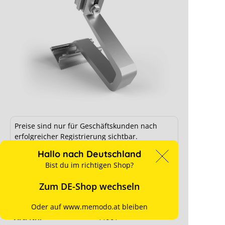
Schletter Dachhaken RapidA 35 Pro
Max (Pro/Classic)
Preise sind nur für Geschäftskunden nach
erfolgreicher Registrierung sichtbar.
Restmenge
Hallo nach Deutschland
Ab Lager verfügbar
Bist du im richtigen Shop?
für Preise anmelden
Zum DE-Shop wechseln
Hersteller-Art. Nr.:
101020-220
Oder auf www.memodo.at bleiben
Art. Nr.:
11961