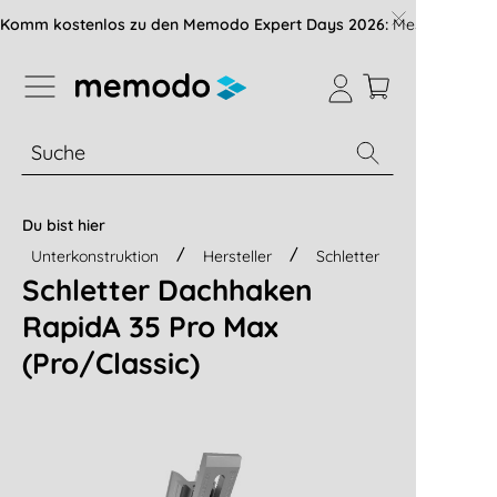
vigation der B2B-Plattform springen
Komm kostenlos zu den Memodo Expert Days 2026:
Messe mit über
% Sale
Module
Wechselrichter
Du bist hier
Unterkonstruktion
Hersteller
Schletter
Schletter Dachhaken
RapidA 35 Pro Max
(Pro/Classic)