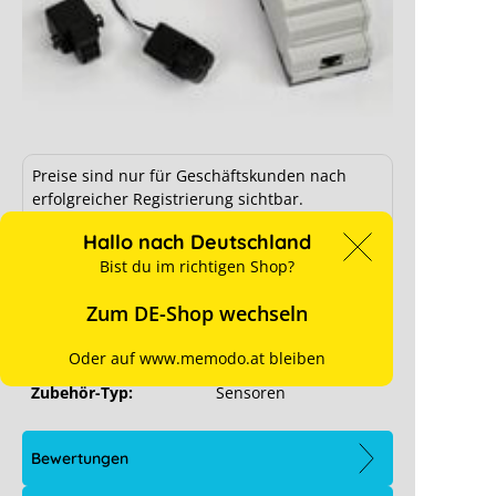
RCT Power Sensor 50
Preise sind nur für Geschäftskunden nach
erfolgreicher Registrierung sichtbar.
Ab Lager verfügbar
Hallo nach Deutschland
für Preise anmelden
Bist du im richtigen Shop?
Zum DE-Shop wechseln
Hersteller-Art. Nr.:
310-0001
Art. Nr.:
4014
Oder auf www.memodo.at bleiben
Zubehör-Typ:
Sensoren
Bewertungen