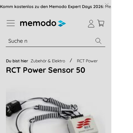
vigation der B2B-Plattform springen
Komm kostenlos zu den Memodo Expert Days 2026:
Messe mit über
% Sale
Module
Wechselrichter
Du bist hier
Zubehör & Elektro
RCT Power
RCT Power Sensor 50