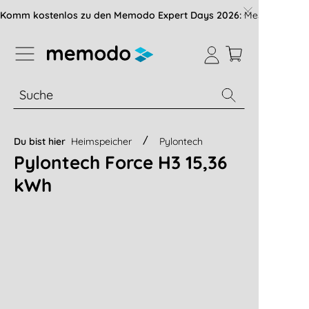
vigation der B2B-Plattform springen
Komm kostenlos zu den Memodo Expert Days 2026:
Messe mit über
% Sale
Module
Wechselrichter
Du bist hier
Heimspeicher
Pylontech
Pylontech Force H3 15,36
kWh