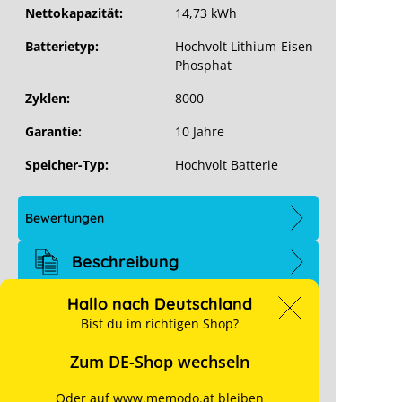
Nettokapazität:
14,73 kWh
Batterietyp:
Hochvolt Lithium-Eisen-
Phosphat
Zyklen:
8000
Garantie:
10 Jahre
Pylontech Force H3 15,36 kWh
Speicher-Typ:
Hochvolt Batterie
Bewertungen
Beschreibung
Pylontech Force H3 15,36 kWh Die
Hallo nach Deutschland
Pylontech Force H3 Batterie ist die neuste
Bist du im richtigen Shop?
Version des
Hochspannungsspeichersystems aus
Zum DE-Shop wechseln
dem…
Oder auf www.memodo.at bleiben
Downloads