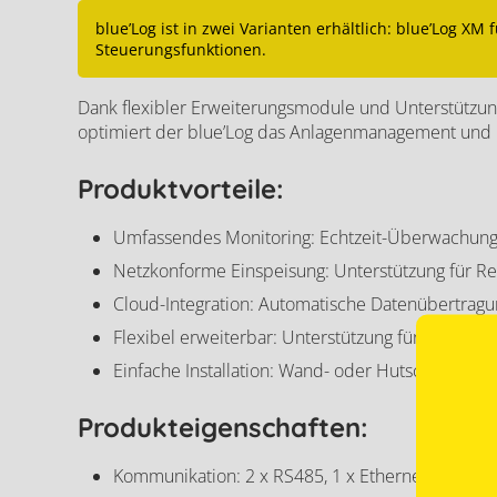
blue’Log ist in zwei Varianten erhältlich: blue’Log XM
Steuerungsfunktionen.
Dank flexibler Erweiterungsmodule und Unterstützung
optimiert der blue’Log das Anlagenmanagement und m
Produktvorteile:
Umfassendes Monitoring: Echtzeit-Überwachung 
Netzkonforme Einspeisung: Unterstützung für Re
Cloud-Integration: Automatische Datenübertrag
Flexibel erweiterbar: Unterstützung für bis zu 3
Einfache Installation: Wand- oder Hutschienenmon
Produkteigenschaften:
Kommunikation: 2 x RS485, 1 x Ethernet (10/100 