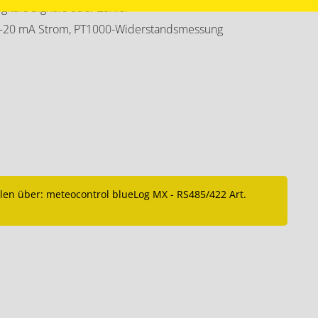
igitale Signale oder Zähler
 0–20 mA Strom, PT1000-Widerstandsmessung
en über: meteocontrol blueLog MX - RS485/422 Art.