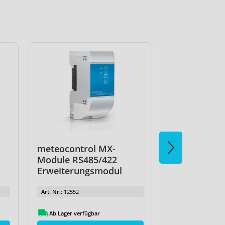
meteocontrol MX-
meteocontro
Module RS485/422
Module RS4
Erweiterungsmodul
Erweiterun
Art. Nr.:
12552
Art. Nr.:
12552
Ab Lager verfügbar
Ab Lager verfüg