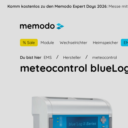
vigation springen
Zur Navigation der B2B-Plattform springen
Komm kostenlos zu den Memodo Expert Days 2026:
Messe mit 
% Sale
Module
Wechselrichter
Heimspeicher
E
Du bist hier
EMS
Hersteller
meteocontrol
meteocontrol blueLog