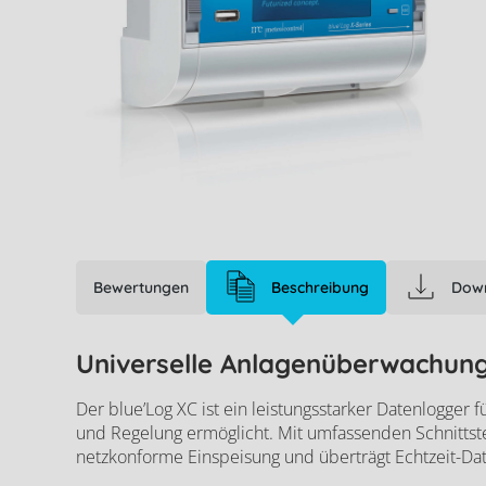
Bewertungen
Beschreibung
Dow
Universelle Anlagenüberwachung
Der blue’Log XC ist ein leistungsstarker Datenlogger
und Regelung ermöglicht. Mit umfassenden Schnittste
meteocontrol blu
netzkonforme Einspeisung und überträgt Echtzeit-Da