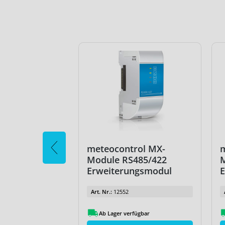
rol MX-
meteocontrol MX-
m
485/422
Module RS485/422
ngsmodul
Erweiterungsmodul
Art. Nr.:
12552
fügbar
Ab Lager verfügbar