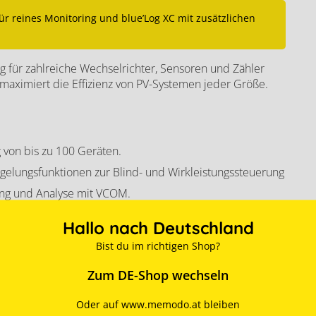
 für reines Monitoring und blue’Log XC mit zusätzlichen
 für zahlreiche Wechselrichter, Sensoren und Zähler
aximiert die Effizienz von PV-Systemen jeder Größe.
von bis zu 100 Geräten.
gelungsfunktionen zur Blind- und Wirkleistungssteuerung
ung und Analyse mit VCOM.
 RS485/422- und 5 Multi-I/O-Module.
Hallo nach Deutschland
tage für flexible Einsatzmöglichkeiten.
Bist du im richtigen Shop?
Zum DE-Shop wechseln
MBit), 1 x CAN
Oder auf www.memodo.at bleiben