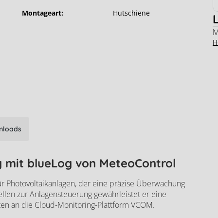
Montageart:
Hutschiene
M
H
nloads
 mit blueLog von MeteoControl
 für Photovoltaikanlagen, der eine präzise Überwachung
llen zur Anlagensteuerung gewährleistet er eine
eLog XC-5000 Datenregler Park bis 5
ten an die Cloud-Monitoring-Plattform VCOM.