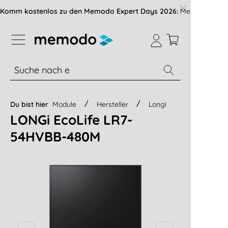
vigation der B2B-Plattform springen
Komm kostenlos zu den Memodo Expert Days 2026:
Messe mit über
% Sale
Module
Wechselrichter
Du bist hier
Module
Hersteller
Longi
LONGi EcoLife LR7-
54HVBB-480M