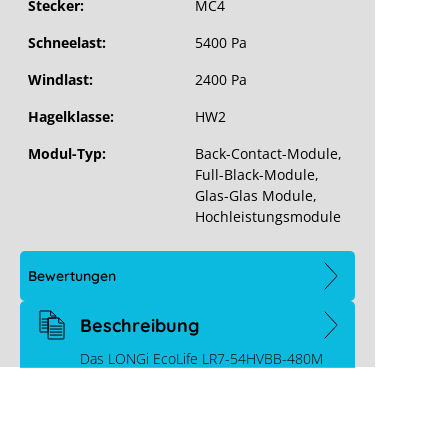
Stecker:
MC4
Schneelast:
5400 Pa
Windlast:
2400 Pa
Hagelklasse:
HW2
Modul-Typ:
Back-Contact-Module
,
Full-Black-Module
,
Glas-Glas Module
,
Hochleistungsmodule
Bewertungen
Beschreibung
Das LONGi EcoLife LR7-54HVBB-480M
Mit dem neuen LONGi EcoLife LR7-
54HVBB-480M setzen Sie auf höchste
Qualität, Effizienz un…