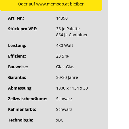
Oder auf www.memodo.at bleiben
Hersteller-Art. Nr.:
LR7-54HVBB-480M
Art. Nr.:
14390
Stück pro VPE:
36 je Palette
864 je Container
Leistung:
480 Watt
Effizienz:
23,5 %
Bauweise:
Glas-Glas
Garantie:
30/30 Jahre
Abmessung:
1800 x 1134 x 30
Zellzwischenräume:
Schwarz
Rahmenfarbe:
Schwarz
Technologie:
xBC