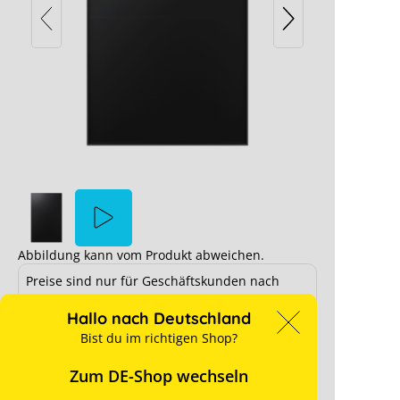
LONGi EcoLife LR7-54HVBB-480M
ngi Hi-MO X10 LR7-54HVBB
er Cookie-Einstellungen blockiert.
In 2 
Abbildung kann vom Produkt abweichen.
Preise sind nur für Geschäftskunden nach
ungen anpassen
erfolgreicher Registrierung sichtbar.
Hallo nach Deutschland
Ab Lager verfügbar
Bist du im richtigen Shop?
für Preise anmelden
Zum DE-Shop wechseln
Hersteller-Typ:
LR7-54HVBB-480M