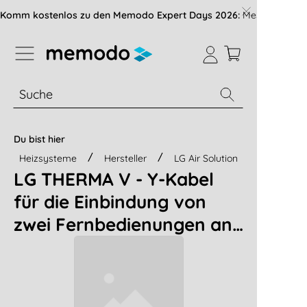
vigation der B2B-Plattform springen
Komm kostenlos zu den Memodo Expert Days 2026:
Messe mit über
% Sale
Module
Wechselrichter
Du bist hier
Heizsysteme
Hersteller
LG Air Solution
LG THERMA V - Y-Kabel
für die Einbindung von
zwei Fernbedienungen an
die Wärmepumpe