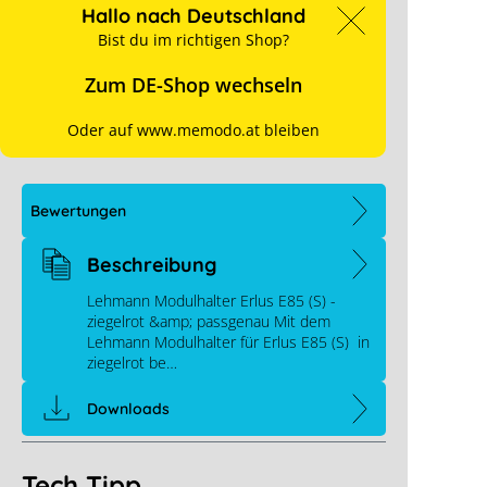
Art. Nr.:
7581
Hallo nach Deutschland
Bist du im richtigen Shop?
Stück pro VPE:
5 je Karton
60 je Palette
Zum DE-Shop wechseln
Dachart:
Schrägdach
Oder auf www.memodo.at bleiben
Produkttyp:
Ersatzziegel
Bewertungen
Beschreibung
Lehmann Modulhalter Erlus E85 (S) -
ziegelrot &amp; passgenau Mit dem
Lehmann Modulhalter für Erlus E85 (S) in
ziegelrot be…
Downloads
Tech Tipp