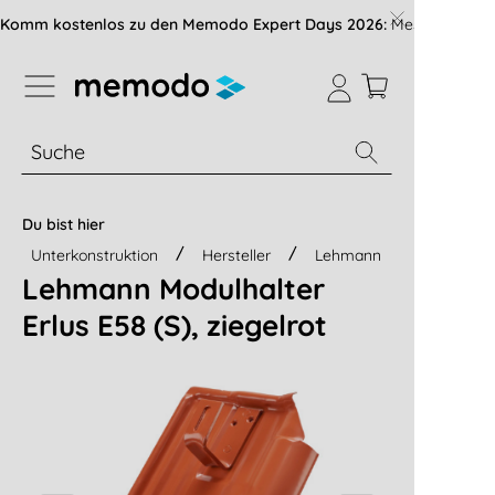
vigation der B2B-Plattform springen
Komm kostenlos zu den Memodo Expert Days 2026:
Messe mit über
% Sale
Module
Wechselrichter
Du bist hier
Unterkonstruktion
Hersteller
Lehmann
Lehmann Modulhalter
Erlus E58 (S), ziegelrot