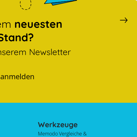
dem
neuesten
Stand?
nserem Newsletter
t anmelden
Werkzeuge
Memodo Vergleiche &