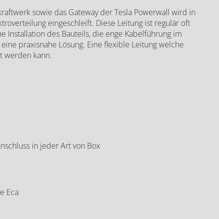
raftwerk sowie das Gateway der Tesla Powerwall wird in
overteilung eingeschleift. Diese Leitung ist regulär oft
e Installation des Bauteils, die enge Kabelführung im
eine praxisnahe Lösung. Eine flexible Leitung welche
nschlusskabel, 5x16 mm², 10 m
et werden kann.
Anschluss in jeder Art von Box
e Eca