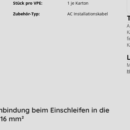
Stück pro VPE:
1 je Karton
Zubehör-Typ:
AC Installationskabel
A
K
f
K
M
H
bindung beim Einschleifen in die
 16 mm²