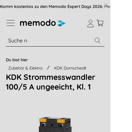
vigation der B2B-Plattform springen
Komm kostenlos zu den Memodo Expert Days 2026:
Messe mit über
% Sale
Module
Wechselrichter
Du bist hier
Zubehör & Elektro
KDK Dornscheidt
KDK Strommesswandler
100/5 A ungeeicht, Kl. 1