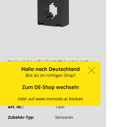
KDK Strommesswandler 100/5 A
ungeeicht, Kl. 1
Preise sind nur für Geschäftskunden nach
erfolgreicher Registrierung sichtbar.
Hallo nach Deutschland
Ab Lager verfügbar
Bist du im richtigen Shop?
für Preise anmelden
Zum DE-Shop wechseln
Hersteller-Art. Nr.:
8-831100
Oder auf www.memodo.at bleiben
Art. Nr.:
1300
Zubehör-Typ:
Sensoren