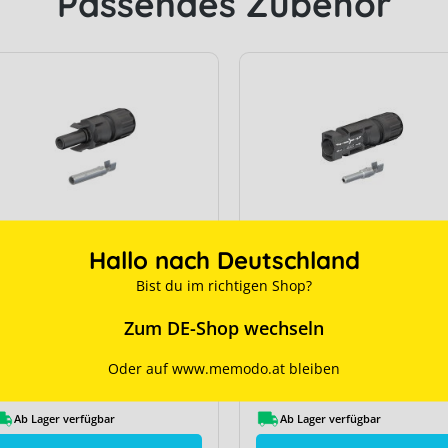
Passendes Zubehör
Hallo nach Deutschland
täubli MC4 Buchse, 4-6
Stäubli MC4 Stecker, 4
m² II, Da 5,9-8,8 mm
mm² II, Da 5,9-8,8 mm
Bist du im richtigen Shop?
Zum DE-Shop wechseln
Hersteller-Typ:
PV-KBT4/6II-UR
Hersteller-Typ:
PV-KST4/6II-UR
Oder auf www.memodo.at bleiben
Art. Nr.:
341
Art. Nr.:
340
Ab Lager verfügbar
Ab Lager verfügbar