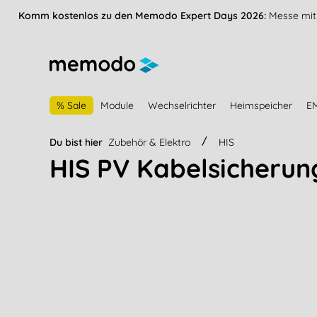
vigation springen
Zur Navigation der B2B-Plattform springen
Komm kostenlos zu den Memodo Expert Days 2026:
Messe mit 
% Sale
Module
Wechselrichter
Heimspeicher
E
Du bist hier
Zubehör & Elektro
HIS
HIS PV Kabelsicherun