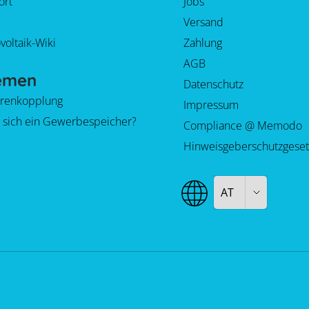
ort
Jobs
Versand
voltaik-Wiki
Zahlung
AGB
emen
Datenschutz
orenkopplung
Impressum
 sich ein Gewerbespeicher?
Compliance @ Memodo
Hinweisgeberschutzgeset
AT