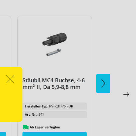
-6
Stäubli MC4 Buchse, 4-6
Stäubli MC4 
mm² II, Da 5,9-8,8 mm
mm² II, Da 
Hersteller-Typ:
PV-KBT4/6II-UR
Hersteller-Typ:
PV-
Art. Nr.:
341
Art. Nr.:
340
Ab Lager verfügbar
Ab Lager verfüg