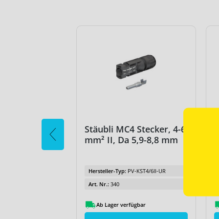
4 Buchse, 4-6
Stäubli MC4 Stecker, 4-6
S
 5,9-8,8 mm
mm² II, Da 5,9-8,8 mm
m
PV-KBT4/6II-UR
Hersteller-Typ:
PV-KST4/6II-UR
Art. Nr.:
340
fügbar
Ab Lager verfügbar