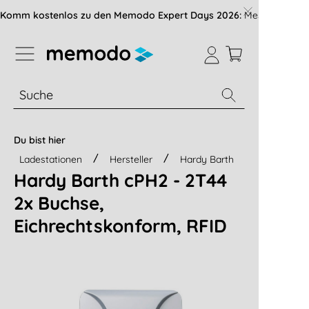
vigation der B2B-Plattform springen
Komm kostenlos zu den Memodo Expert Days 2026:
Messe mit über
% Sale
Module
Wechselrichter
Du bist hier
Ladestationen
Hersteller
Hardy Barth
Hardy Barth cPH2 - 2T44
2x Buchse,
Eichrechtskonform, RFID