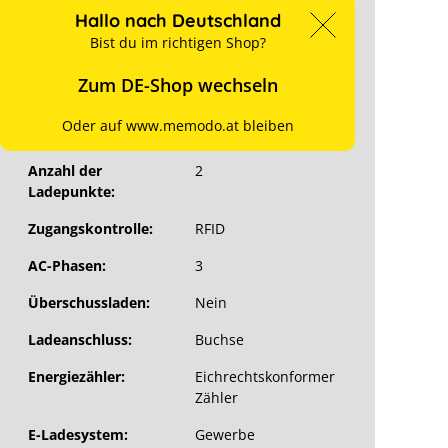
Hersteller-Art. Nr.:
3M544001E
Hallo nach Deutschland
Art. Nr.:
15303
Bist du im richtigen Shop?
Stück pro VPE:
1 je Karton
Zum DE-Shop wechseln
12 je Palette
Oder auf www.memodo.at bleiben
Leistung:
44 Kilowatt
Anzahl der
2
Ladepunkte:
Zugangskontrolle:
RFID
AC-Phasen:
3
Überschussladen:
Nein
Ladeanschluss:
Buchse
Energiezähler:
Eichrechtskonformer
Zähler
E-Ladesystem:
Gewerbe