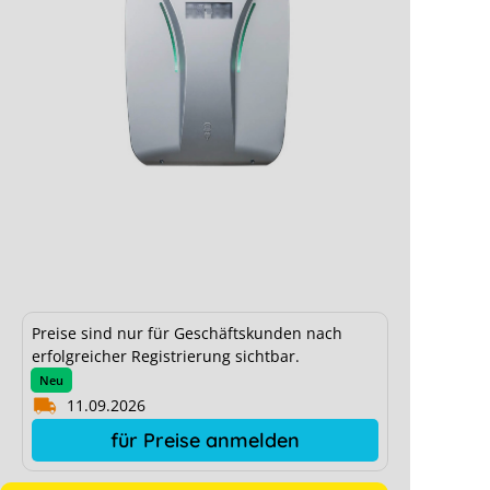
Hardy Barth cPH2 - 2T44 2x Buchse,
Preise sind nur für Geschäftskunden nach
Eichrechtskonform, RFID
erfolgreicher Registrierung sichtbar.
Neu
11.09.2026
für Preise anmelden