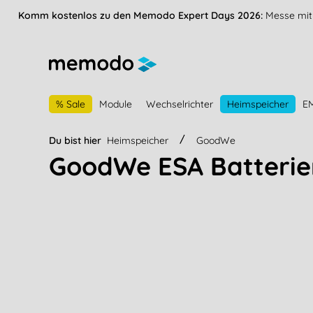
vigation springen
Zur Navigation der B2B-Plattform springen
Komm kostenlos zu den Memodo Expert Days 2026:
Messe mit 
% Sale
Module
Wechselrichter
Heimspeicher
E
Du bist hier
Heimspeicher
GoodWe
GoodWe ESA Batterie