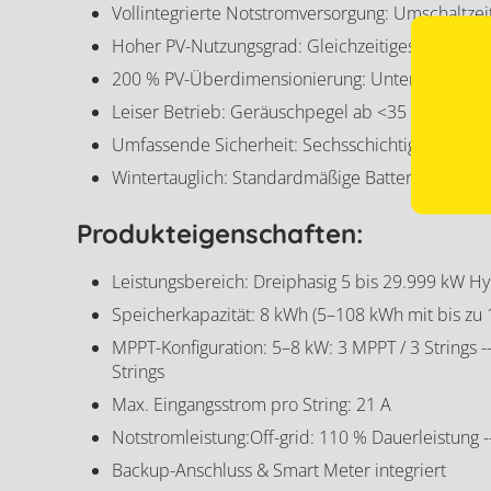
Vollintegrierte Notstromversorgung: Umschaltzei
Hoher PV-Nutzungsgrad: Gleichzeitiges Laden de
200 % PV-Überdimensionierung: Unterstützt dopp
Leiser Betrieb: Geräuschpegel ab <35 dB (Bibliot
Umfassende Sicherheit: Sechsschichtige Sicherhe
Wintertauglich: Standardmäßige Batteriemodul-He
Produkteigenschaften:
Leistungsbereich: Dreiphasig 5 bis 29.999 kW H
Speicherkapazität: 8 kWh (5–108 kWh mit bis zu
MPPT-Konfiguration: 5–8 kW: 3 MPPT / 3 Strings -
Strings
Max. Eingangsstrom pro String: 21 A
Notstromleistung:Off-grid: 110 % Dauerleistung 
Backup-Anschluss & Smart Meter integriert