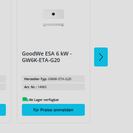
GoodWe ESA 6 kW -
GoodWe ESA
GW6K-ETA-G20
GW8K-ETA-G
Hersteller-Typ:
GW6K-ETA-G20
Hersteller-Typ:
GW8
Art. Nr.:
14965
Art. Nr.:
14966
Ab Lager verfügbar
Ab Lager verfüg
für Preise anmelden
für Preis