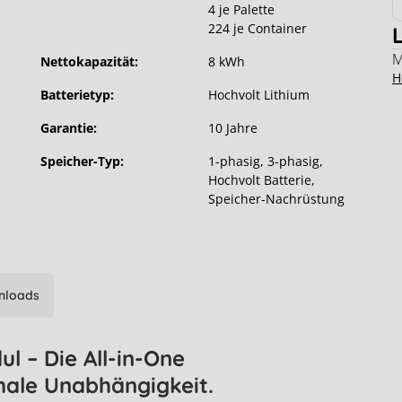
4 je Palette
224 je Container
M
Nettokapazität:
8 kWh
H
Batterietyp:
Hochvolt Lithium
Garantie:
10 Jahre
Speicher-Typ:
1-phasig
, 3-phasig
,
Hochvolt Batterie
,
Speicher-Nachrüstung
nloads
 – Die All-in-One
male Unabhängigkeit.