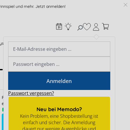
innspiel und mehr. Jetzt anmelden!
Du hast 0 Produkte
systeme
Zubehör & Elektro
Expertenwissen
Webinare
Expertenwissen
-D-G20
E-Learning Plattform
Podcast
Anmelden
Werkzeuge
Passwort vergessen?
Preise sind nur für Geschäftskunden nach
erfolgreicher Registrierung sichtbar.
Neu bei Memodo?
Ab Lager verfügbar
Kein Problem, eine Shopbestellung ist
einfach und sicher. Die Anmeldung
für Preise anmelden
dauert nur wenige Augenblicke und