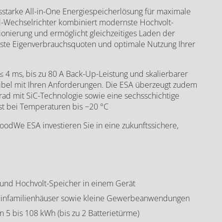
sstarke All-in-One Energiespeicherlösung für maximale
id-Wechselrichter kombiniert modernste Hochvolt-
onierung und ermöglicht gleichzeitiges Laden der
chste Eigenverbrauchsquoten und optimale Nutzung Ihrer
eriemodul 8 kWh - GW8.3-BAT-D-G20
≤ 4 ms, bis zu 80 A Back-Up-Leistung und skalierbarer
xibel mit Ihren Anforderungen. Die ESA überzeugt zudem
rad mit SiC-Technologie sowie eine sechsschichtige
bst bei Temperaturen bis −20 °C
odWe ESA investieren Sie in eine zukunftssichere,
 und Hochvolt-Speicher in einem Gerät
ür Einfamilienhäuser sowie kleine Gewerbeanwendungen
on 5 bis 108 kWh (bis zu 2 Batterietürme)