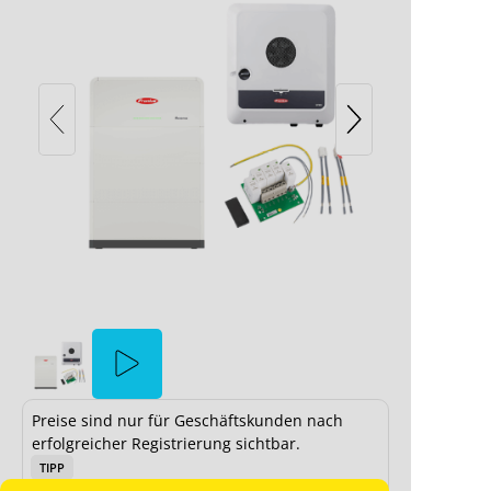
Fronius Symo GEN24 5.0 Plus mit
Reserva 9.5 und DC-
Überspannungsschutz
eserva
Preise sind nur für Geschäftskunden nach
 Cookie-
erfolgreicher Registrierung sichtbar.
Instal
TIPP
Das YouTu