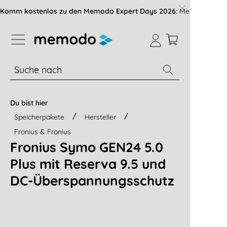
vigation der B2B-Plattform springen
Komm kostenlos zu den Memodo Expert Days 2026:
Messe mit über
% Sale
Module
Wechselrichter
Du bist hier
Speicherpakete
Hersteller
Fronius & Fronius
Fronius Symo GEN24 5.0
Plus mit Reserva 9.5 und
DC-Überspannungsschutz