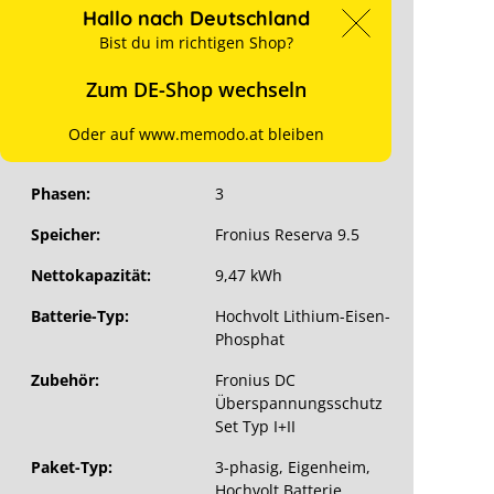
24.08.2026
Hallo nach Deutschland
für Preise anmelden
n
Bist du im richtigen Shop?
Zum DE-Shop wechseln
Art. Nr.:
15134
Wechselrichter:
Fronius Symo Gen24
Oder auf www.memodo.at bleiben
5.0 Plus
Phasen:
3
Speicher:
Fronius Reserva 9.5
Nettokapazität:
9,47 kWh
Batterie-Typ:
Hochvolt Lithium-Eisen-
Phosphat
Zubehör:
Fronius DC
Überspannungsschutz
Set Typ I+II
Paket-Typ:
3-phasig
, Eigenheim
,
Hochvolt Batterie