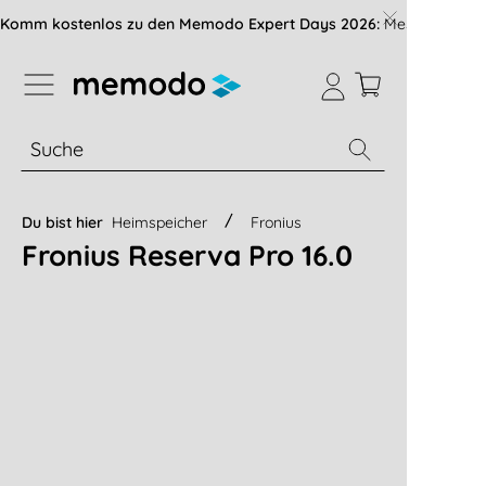
vigation der B2B-Plattform springen
Komm kostenlos zu den Memodo Expert Days 2026:
Messe mit über
% Sale
Module
Wechselrichter
Du bist hier
Heimspeicher
Fronius
Fronius Reserva Pro 16.0