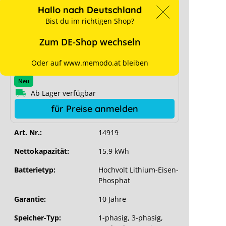
Hallo nach Deutschland
Bist du im richtigen Shop?
Zum DE-Shop wechseln
Preise sind nur für Geschäftskunden nach
Oder auf www.memodo.at bleiben
erfolgreicher Registrierung sichtbar.
Neu
Ab Lager verfügbar
für Preise anmelden
Art. Nr.:
14919
Nettokapazität:
15,9 kWh
Batterietyp:
Hochvolt Lithium-Eisen-
Phosphat
Garantie:
10 Jahre
Speicher-Typ:
1-phasig
, 3-phasig
,