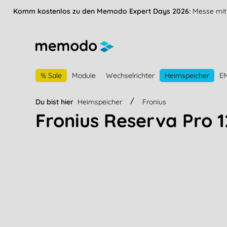
vigation springen
Zur Navigation der B2B-Plattform springen
Komm kostenlos zu den Memodo Expert Days 2026:
Messe mit 
% Sale
Module
Wechselrichter
Heimspeicher
E
Du bist hier
Heimspeicher
Fronius
Fronius Reserva Pro 1