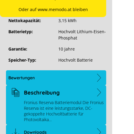
Stück pro VPE:
1 je Karton
Oder auf www.memodo.at bleiben
12 je Palette
Nettokapazität:
3,15 kWh
Batterietyp:
Hochvolt Lithium-Eisen-
Phosphat
Garantie:
10 Jahre
Speicher-Typ:
Hochvolt Batterie
Bewertungen
Beschreibung
Fronius Reserva Batteriemodul Die Fronius
Reserva ist eine leistungsstarke, DC-
gekoppelte Hochvoltbatterie für
Photovoltaika…
Downloads