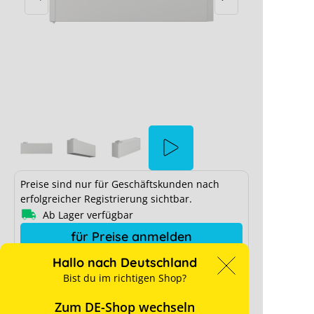
Fronius Reserva Modul
eserva
Preise sind nur für Geschäftskunden nach
erfolgreicher Registrierung sichtbar.
 Cookie-
Ab Lager verfügbar
für Preise anmelden
n
Hallo nach Deutschland
Hersteller-Art. Nr.:
4,240,370
Bist du im richtigen Shop?
Art. Nr.:
13186
Zum DE-Shop wechseln