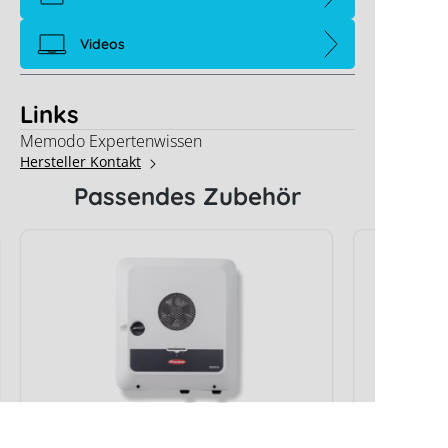
Videos
Links
Memodo Expertenwissen
Hersteller Kontakt
Passendes Zubehör
Fronius V
Fronius Symo GEN24 12.0 Plus