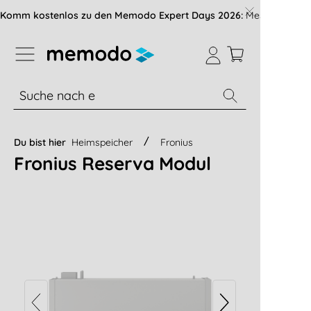
vigation der B2B-Plattform springen
Komm kostenlos zu den Memodo Expert Days 2026:
Messe mit über
% Sale
Module
Wechselrichter
Du bist hier
Heimspeicher
Fronius
Fronius Reserva Modul