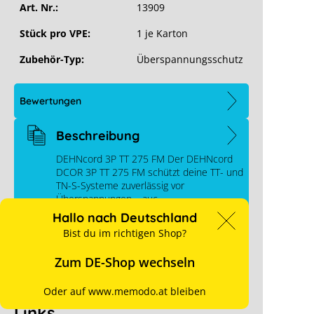
Art. Nr.:
13909
Stück pro VPE:
1 je Karton
Zubehör-Typ:
Überspannungsschutz
DEHNcord 3P TT 275 FM
Bewertungen
Beschreibung
instem Raum
einer Cookie-
DEHNcord 3P TT 275 FM Der DEHNcord
DCOR 3P TT 275 FM schützt deine TT- und
TN-S-Systeme zuverlässig vor
Überspannungen – auc…
assen
Hallo nach Deutschland
Downloads
Bist du im richtigen Shop?
Zum DE-Shop wechseln
Videos
Oder auf www.memodo.at bleiben
Links