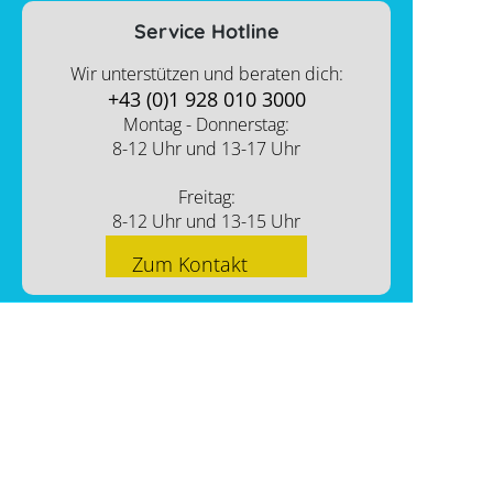
Service Hotline
Wir unterstützen und beraten dich:
+43 (0)1 928 010 3000
Montag - Donnerstag:
8-12 Uhr und 13-17 Uhr
Freitag:
8-12 Uhr und 13-15 Uhr
Zum Kontakt
PV-Shop Service
Academy
Themen
Expertenwissen
Sektorenkopplung
Informationen
Support
Lohnt sich ein Gewerbespeicher?
Unternehmen
FAQs
Werkzeuge
Hier findest du uns
Memodo Vergleiche & Freigabelisten