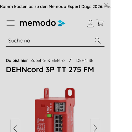
vigation der B2B-Plattform springen
Komm kostenlos zu den Memodo Expert Days 2026:
Messe mit über
% Sale
Module
Wechselrichter
Du bist hier
Zubehör & Elektro
DEHN SE
DEHNcord 3P TT 275 FM