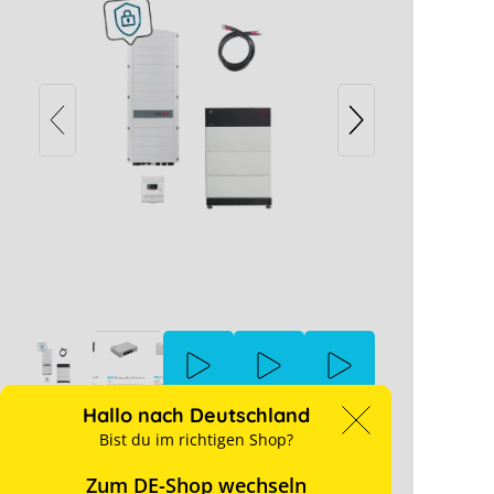
BYD Battery-Box Premium LVS 12.0
mit SolarEdge StorEdge Dreiphasen-
Wechselrichter SE7K
 mit der SetApp
Inline-Energiezählers
ert.
Cookie-Einstellungen blockiert.
en anpassen
Hallo nach Deutschland
Bist du im richtigen Shop?
Zum DE-Shop wechseln
Preise sind nur für Geschäftskunden nach