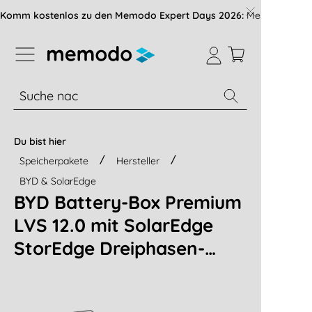
vigation der B2B-Plattform springen
Komm kostenlos zu den Memodo Expert Days 2026:
Messe mit über
% Sale
Module
Wechselrichter
Du bist hier
Speicherpakete
Hersteller
BYD & SolarEdge
BYD Battery-Box Premium
LVS 12.0 mit SolarEdge
StorEdge Dreiphasen-
Wechselrichter SE7K