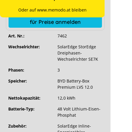
erfolgreicher Registrierung sichtbar.
Oder auf www.memodo.at bleiben
Ab Lager verfügbar
für Preise anmelden
Art. Nr.:
7462
Wechselrichter:
SolarEdge StorEdge
Dreiphasen-
Wechselrichter SE7K
Phasen:
3
Speicher:
BYD Battery-Box
Premium LVS 12.0
Nettokapazität:
12,0 kWh
Batterie-Typ:
48 Volt Lithium-Eisen-
Phosphat
Zubehör:
SolarEdge Inline-