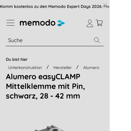
vigation der B2B-Plattform springen
Komm kostenlos zu den Memodo Expert Days 2026:
Messe mit über
% Sale
Module
Wechselrichter
Du bist hier
Unterkonstruktion
Hersteller
Alumero
Alumero easyCLAMP
Mittelklemme mit Pin,
schwarz, 28 - 42 mm