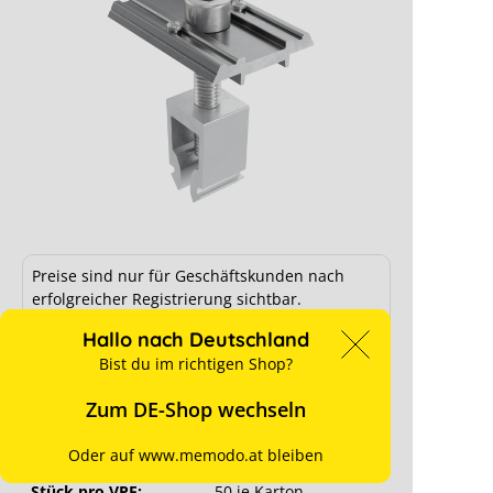
Alumero easyCLAMP Mittelklemme
mit Pin, schwarz, 28 - 42 mm
Preise sind nur für Geschäftskunden nach
erfolgreicher Registrierung sichtbar.
Ab Lager verfügbar
Hallo nach Deutschland
für Preise anmelden
Bist du im richtigen Shop?
Zum DE-Shop wechseln
Hersteller-Art. Nr.:
802391C P1 28-42
Art. Nr.:
14314
Oder auf www.memodo.at bleiben
Stück pro VPE:
50 je Karton