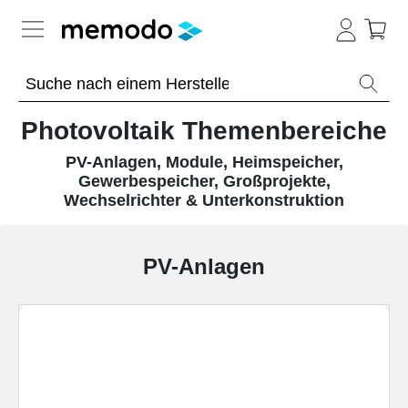
Expertenwissen
Photovoltaik Themenbereiche
Memodo Academy
PV-Anlagen, Module, Heimspeicher,
Gewerbespeicher, Großprojekte,
Photovoltaik-Wissen
Wechselrichter & Unterkonstruktion
Übersicht
PV-Anlagen
Themenbereiche
Werkzeuge
PV-
Anlagen
Sonstiges
Übersicht
Module
Wärme-Wissen
Produkt-
PV
Heimspeicher
Kataloge
Wiki