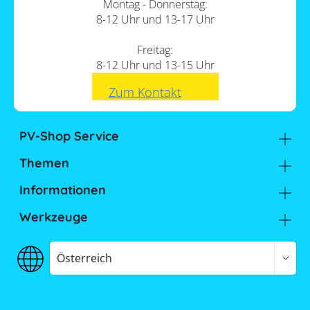
Montag - Donnerstag:
8-12 Uhr und 13-17 Uhr
Freitag:
8-12 Uhr und 13-15 Uhr
Zum Kontakt
PV-Shop Service
Academy
Themen
Expertenwissen
Sektorenkopplung
Informationen
Support
Lohnt sich ein Gewerbespeicher?
Unternehmen
FAQs
Werkzeuge
Hier findest du uns
Memodo Vergleiche & Freigabelisten
Photovoltaik-Wiki
Inhalt
Jobs
Stromspeicher-Vergleich
Österreich
Versand
Stromspeicher-Freigabeliste
1.
Du willst noch mehr
Zahlung
Wallbox- / Ladesäulen-Vergleich
Expertenwissen hören?