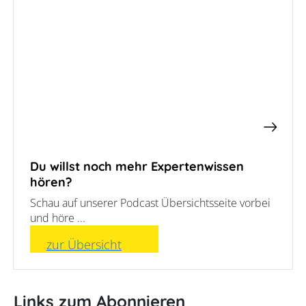
Leitfaden
Vorteile
einer
PV-
Wärmepumpe?
Auslegungstools
Unabhängigkeitsrechner
Du willst noch mehr Expertenwissen
hören?
Schau auf unserer Podcast Übersichtsseite vorbei
und höre ...
zur Übersicht
Links zum Abonnieren