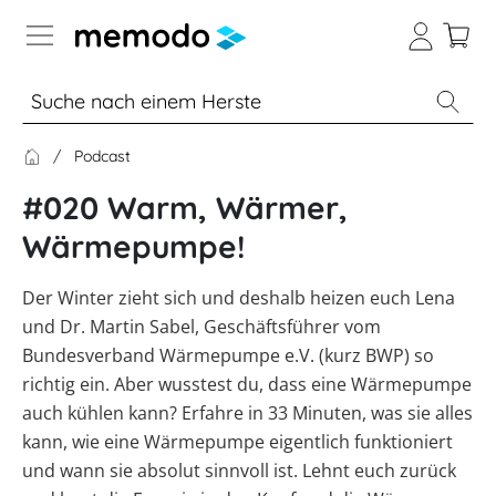
Expertenwissen
Podcast
Memodo Academy
#020 Warm, Wärmer,
Photovoltaik-Wissen
Wärmepumpe!
Wärme-Wissen
Übersicht
Der Winter zieht sich und deshalb heizen euch Lena
und Dr. Martin Sabel, Geschäftsführer vom
Themenbereiche
E-Mobility-Wissen
Übersicht
Bundesverband Wärmepumpe e.V. (kurz BWP) so
Werkzeuge
richtig ein. Aber wusstest du, dass eine Wärmepumpe
PV-
Themenbereiche
News
Anlagen
Übersicht
auch kühlen kann? Erfahre in 33 Minuten, was sie alles
Sonstiges
Übersicht
Werkzeuge
Heizungs-
kann, wie eine Wärmepumpe eigentlich funktioniert
Module
Themenbereiche
Podcast
Wärmepumpen
Produkt-
PV
und wann sie absolut sinnvoll ist. Lehnt euch zurück
Wärmepumpen
Übersicht
Heimspeicher
Kataloge
Wiki
Werkzeuge
Welt
Wallbox