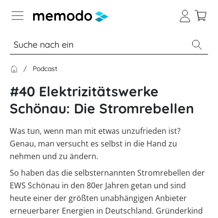
Expertenwissen
Podcast
Memodo Academy
#40 Elektrizitätswerke
Photovoltaik-Wissen
Schönau: Die Stromrebellen
Wärme-Wissen
Übersicht
Was tun, wenn man mit etwas unzufrieden ist?
Genau, man versucht es selbst in die Hand zu
Themenbereiche
E-Mobility-Wissen
Übersicht
nehmen und zu ändern.
Werkzeuge
PV-
Themenbereiche
So haben das die selbsternannten Stromrebellen der
News
Anlagen
Übersicht
Sonstiges
EWS Schönau in den 80er Jahren getan und sind
Übersicht
Werkzeuge
Heizungs-
Module
Themenbereiche
heute einer der größten unabhängigen Anbieter
Podcast
Wärmepumpen
Produkt-
PV
Wärmepumpen
erneuerbarer Energien in Deutschland. Gründerkind
Übersicht
Heimspeicher
Kataloge
Wiki
Werkzeuge
Welt
Wallbox