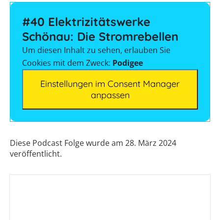
Leitfaden
Vorteile
#40 Elektrizitätswerke
einer
PV-
Schönau: Die Stromrebellen
Wärmepumpe?
Auslegungstools
Um diesen Inhalt zu sehen, erlauben Sie
Unabhängigkeitsrechner
Cookies mit dem Zweck:
Podigee
Einstellungen im Consent Manager
anpassen
Diese Podcast Folge wurde am 28. März 2024
veröffentlicht.