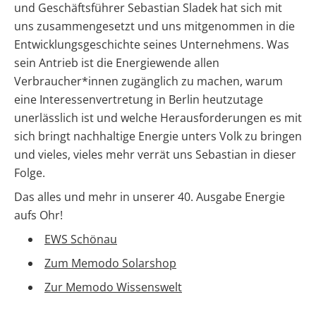
Brauchwasser-
und Geschäftsführer Sebastian Sladek hat sich mit
Werkzeuge
Wärmepumpen
Produkt-
Gewerbespeicher
Vergleiche
Lohnt
uns zusammengesetzt und uns mitgenommen in die
Ladestationen
Übersicht
Kataloge
Übersicht
&
sich
Heizstäbe
Entwicklungsgeschichte seines Unternehmens. Was
Online-Shop
Freigabelisten
ein
Großprojekte
Übersicht
Produkt-
Vergleiche
PV-
Gewerbespeicher?
sein Antrieb ist die Energiewende allen
Kataloge
Infrarotheizsysteme
&
Anlage
Photovoltaik-
Wechselrichter
Unterstützung
Verbraucher*innen zugänglich zu machen, warum
Freigabelisten
mit
Förderung
Unabhängigkeitsrechner
für
Wallbox-
Wärmepumpe
eine Interessenvertretung in Berlin heutzutage
Österreich
deinen
Unterkonstruktionen
Österreich
/
planen
Ratgeber
Sektorenkopplung
Installateursalltag
unerlässlich ist und welche Herausforderungen es mit
Ladesäulen-
zu
Ratgeber
Vergleich
Förderungen
Faktoren
sich bringt nachhaltige Energie unters Volk zu bringen
zu
Photovoltaik-
für
Förderungen
und vieles, vieles mehr verrät uns Sebastian in dieser
Alle
Förderung
die
Alle
Werkzeuge
Österreich
Folge.
Wärmepumpen
Werkzeuge
Alle
entdecken
Wahl
entdecken
Werkzeuge
Das alles und mehr in unserer 40. Ausgabe Energie
Memodo-
entdecken
Vergleiche
Lohnt
aufs Ohr!
&
sich
Freigabelisten
eine
EWS Schönau
Luft-
Zum Memodo Solarshop
Wasser-
Erfassungsbögen
Wärmepumpe
Zur Memodo Wissenswelt
Wallbox-
Wärmepumpe
/
Voraussetzungen
Ladesäulen-