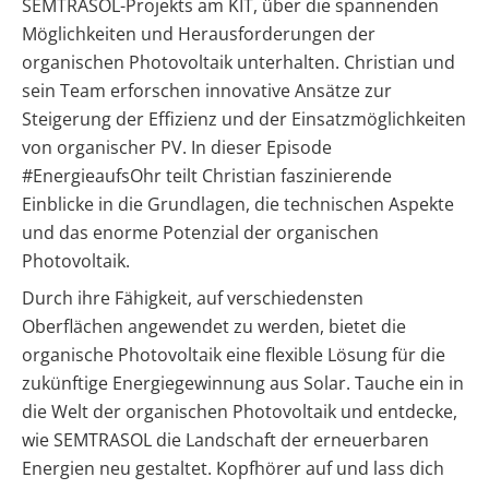
SEMTRASOL-Projekts am KIT, über die spannenden
Leitfaden
Möglichkeiten und Herausforderungen der
Vorteile
einer
PV-
organischen Photovoltaik unterhalten. Christian und
Wärmepumpe?
Auslegungstools
sein Team erforschen innovative Ansätze zur
Steigerung der Effizienz und der Einsatzmöglichkeiten
Unabhängigkeitsrechner
von organischer PV. In dieser Episode
#EnergieaufsOhr teilt Christian faszinierende
Einblicke in die Grundlagen, die technischen Aspekte
und das enorme Potenzial der organischen
Photovoltaik.
Durch ihre Fähigkeit, auf verschiedensten
Oberflächen angewendet zu werden, bietet die
organische Photovoltaik eine flexible Lösung für die
zukünftige Energiegewinnung aus Solar. Tauche ein in
die Welt der organischen Photovoltaik und entdecke,
wie SEMTRASOL die Landschaft der erneuerbaren
Energien neu gestaltet. Kopfhörer auf und lass dich