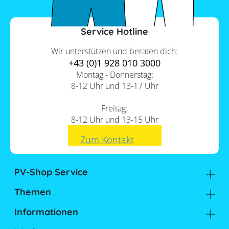
Service Hotline
Wir unterstützen und beraten dich:
+43 (0)1 928 010 3000
Montag - Donnerstag:
8-12 Uhr und 13-17 Uhr
Freitag:
8-12 Uhr und 13-15 Uhr
Zum Kontakt
PV-Shop Service
Academy
Themen
Expertenwissen
Sektorenkopplung
Informationen
Support
Lohnt sich ein Gewerbespeicher?
Unternehmen