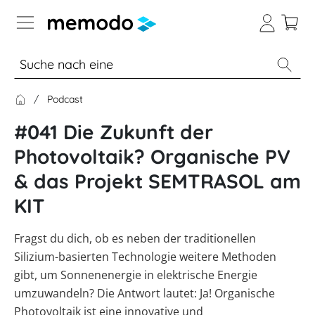
Expertenwissen
Podcast
Memodo Academy
#041 Die Zukunft der
Photovoltaik-Wissen
Photovoltaik? Organische PV
& das Projekt SEMTRASOL am
Wärme-Wissen
Übersicht
KIT
Themenbereiche
E-Mobility-Wissen
Übersicht
Fragst du dich, ob es neben der traditionellen
Werkzeuge
PV-
Themenbereiche
News
Silizium-basierten Technologie weitere Methoden
Anlagen
Übersicht
Sonstiges
Übersicht
Werkzeuge
gibt, um Sonnenenergie in elektrische Energie
Heizungs-
Module
Themenbereiche
Podcast
Wärmepumpen
umzuwandeln? Die Antwort lautet: Ja! Organische
Produkt-
PV
Wärmepumpen
Übersicht
Heimspeicher
Kataloge
Wiki
Werkzeuge
Photovoltaik ist eine innovative und
Welt
Wallbox