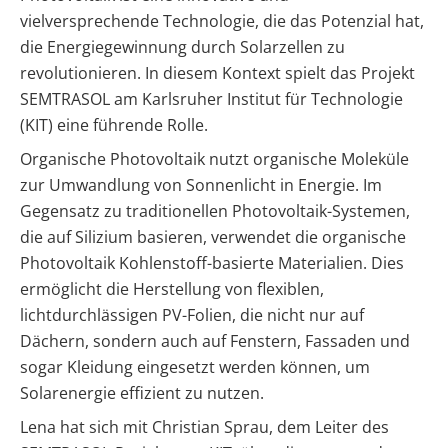
Brauchwasser-
Werkzeuge
vielversprechende Technologie, die das Potenzial hat,
Wärmepumpen
Produkt-
Gewerbespeicher
Vergleiche
Lohnt
Ladestationen
Übersicht
Kataloge
Übersicht
die Energiegewinnung durch Solarzellen zu
&
sich
Heizstäbe
Online-Shop
Freigabelisten
ein
Großprojekte
Übersicht
revolutionieren. In diesem Kontext spielt das Projekt
Produkt-
Vergleiche
PV-
Gewerbespeicher?
Kataloge
SEMTRASOL am Karlsruher Institut für Technologie
Infrarotheizsysteme
&
Anlage
Photovoltaik-
Wechselrichter
Unterstützung
Freigabelisten
mit
Förderung
Unabhängigkeitsrechner
(KIT) eine führende Rolle.
für
Wallbox-
Wärmepumpe
Österreich
deinen
Unterkonstruktionen
Österreich
/
planen
Ratgeber
Organische Photovoltaik nutzt organische Moleküle
Sektorenkopplung
Installateursalltag
Ladesäulen-
zu
Ratgeber
zur Umwandlung von Sonnenlicht in Energie. Im
Vergleich
Förderungen
Faktoren
zu
Photovoltaik-
für
Gegensatz zu traditionellen Photovoltaik-Systemen,
Förderungen
Alle
Förderung
die
Alle
die auf Silizium basieren, verwendet die organische
Werkzeuge
Österreich
Wärmepumpen
Werkzeuge
Alle
entdecken
Photovoltaik Kohlenstoff-basierte Materialien. Dies
Wahl
entdecken
Werkzeuge
Memodo-
ermöglicht die Herstellung von flexiblen,
entdecken
Vergleiche
Lohnt
lichtdurchlässigen PV-Folien, die nicht nur auf
&
sich
Freigabelisten
eine
Dächern, sondern auch auf Fenstern, Fassaden und
Luft-
sogar Kleidung eingesetzt werden können, um
Wasser-
Erfassungsbögen
Wärmepumpe
Solarenergie effizient zu nutzen.
Wallbox-
Lena hat sich mit Christian Sprau, dem Leiter des
Wärmepumpe
/
Voraussetzungen
Ladesäulen-